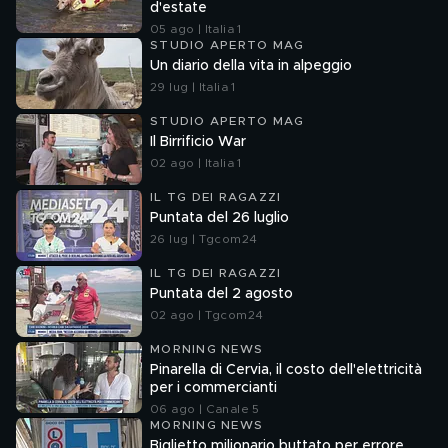
d'estate
05 ago | Italia 1
STUDIO APERTO MAG
Un diario della vita in alpeggio
29 lug | Italia 1
STUDIO APERTO MAG
Il Birrificio War
02 ago | Italia 1
IL TG DEI RAGAZZI
Puntata del 26 luglio
26 lug | Tgcom24
IL TG DEI RAGAZZI
Puntata del 2 agosto
02 ago | Tgcom24
MORNING NEWS
Pinarella di Cervia, il costo dell'elettricità
per i commercianti
06 ago | Canale 5
MORNING NEWS
Biglietto milionario buttato per errore