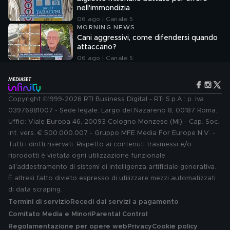
nell'immondizia
06 ago | Canale 5
MORNING NEWS
Cani aggressivi, come difendersi quando
attaccano?
06 ago | Canale 5
Copyright ©1999-2026 RTI Business Digital - RTI S.p.A.: p. iva
03976881007 - Sede legale: Largo del Nazareno 8, 00187 Roma.
Uffici: Viale Europa 46, 20093 Cologno Monzese (MI) - Cap. Soc.
int. vers. € 500.000.007 - Gruppo MFE Media For Europe N.V. -
Tutti i diritti riservati. Rispetto ai contenuti trasmessi e/o
riprodotti è vietata ogni utilizzazione funzionale
all'addestramento di sistemi di intelligenza artificiale generativa.
È altresì fatto divieto espresso di utilizzare mezzi automatizzati
di data scraping.
Termini di servizio
Recedi dai servizi a pagamento
Comitato Media e Minori
Parental Control
Regolamentazione per opere web
Privacy
Cookie policy