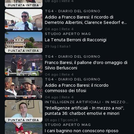
08 ago | Rete 4
PUNTATA INTERA
TG4 - DIARIO DEL GIORNO
Addio a Franco Baresi: il ricordo di
Demetrio Albertini, Clarence Seedorf e
Giovanni Galli
04 ago | Rete 4
STUDIO APERTO MAG
La Tenuta Berroni di Racconigi
29 lug | Italia 1
PUNTATA INTERA
TG4 - DIARIO DEL GIORNO
Franco Baresi, il pallone d'oro omaggio di
Silvio Berlusconi
04 ago | Rete 4
TG4 - DIARIO DEL GIORNO
Addio a Franco Baresi: il ricordo
commosso dei tifosi
04 ago | Rete 4
INTELLIGENZE ARTIFICIALI - IN MEZZO
A NOI
"Intelligenze artificiali - In mezzo a noi",
puntata 36: chatbot emotivi e minori
01 ago | Tgcom24
PUNTATA INTERA
STUDIO APERTO MAG
I cani bagnino non conoscono riposo