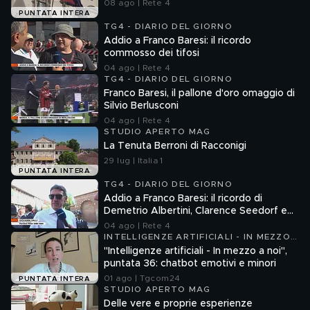
08 ago | Rete 4
PUNTATA INTERA
TG4 - DIARIO DEL GIORNO
Addio a Franco Baresi: il ricordo
commosso dei tifosi
04 ago | Rete 4
TG4 - DIARIO DEL GIORNO
Franco Baresi, il pallone d'oro omaggio di
Silvio Berlusconi
04 ago | Rete 4
STUDIO APERTO MAG
La Tenuta Berroni di Racconigi
29 lug | Italia 1
PUNTATA INTERA
TG4 - DIARIO DEL GIORNO
Addio a Franco Baresi: il ricordo di
Demetrio Albertini, Clarence Seedorf e
Giovanni Galli
04 ago | Rete 4
INTELLIGENZE ARTIFICIALI - IN MEZZO
A NOI
"Intelligenze artificiali - In mezzo a noi",
puntata 36: chatbot emotivi e minori
01 ago | Tgcom24
PUNTATA INTERA
STUDIO APERTO MAG
Delle vere e proprie esperienze