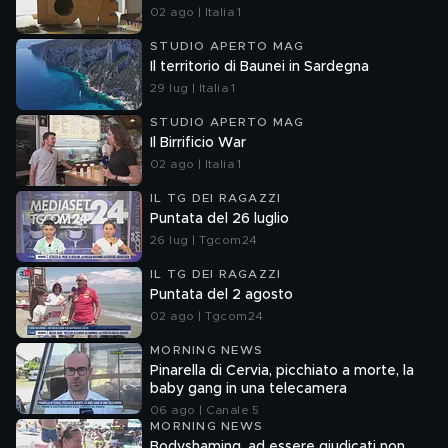
02 ago | Italia 1
STUDIO APERTO MAG
Il territorio di Baunei in Sardegna
29 lug | Italia 1
STUDIO APERTO MAG
Il Birrificio War
02 ago | Italia 1
IL TG DEI RAGAZZI
Puntata del 26 luglio
26 lug | Tgcom24
IL TG DEI RAGAZZI
Puntata del 2 agosto
02 ago | Tgcom24
MORNING NEWS
Pinarella di Cervia, picchiato a morte, la
baby gang in una telecamera
06 ago | Canale 5
MORNING NEWS
Bodyshaming, ad essere giudicati non