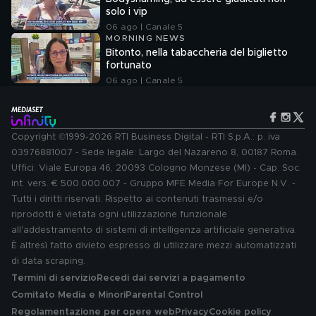
solo i vip
06 ago | Canale 5
MORNING NEWS
Bitonto, nella tabaccheria del biglietto
fortunato
06 ago | Canale 5
Copyright ©1999-2026 RTI Business Digital - RTI S.p.A.: p. iva
03976881007 - Sede legale: Largo del Nazareno 8, 00187 Roma.
Uffici: Viale Europa 46, 20093 Cologno Monzese (MI) - Cap. Soc.
int. vers. € 500.000.007 - Gruppo MFE Media For Europe N.V. -
Tutti i diritti riservati. Rispetto ai contenuti trasmessi e/o
riprodotti è vietata ogni utilizzazione funzionale
all'addestramento di sistemi di intelligenza artificiale generativa.
È altresì fatto divieto espresso di utilizzare mezzi automatizzati
di data scraping.
Termini di servizio
Recedi dai servizi a pagamento
Comitato Media e Minori
Parental Control
Regolamentazione per opere web
Privacy
Cookie policy