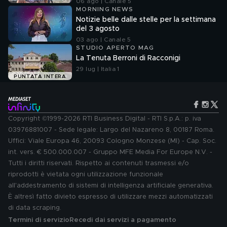
06 ago | Canale 5
MORNING NEWS
Notizie belle dalle stelle per la settimana
del 3 agosto
03 ago | Canale 5
STUDIO APERTO MAG
La Tenuta Berroni di Racconigi
29 lug | Italia 1
PUNTATA INTERA
Copyright ©1999-2026 RTI Business Digital - RTI S.p.A.: p. iva
03976881007 - Sede legale: Largo del Nazareno 8, 00187 Roma.
Uffici: Viale Europa 46, 20093 Cologno Monzese (MI) - Cap. Soc.
int. vers. € 500.000.007 - Gruppo MFE Media For Europe N.V. -
Tutti i diritti riservati. Rispetto ai contenuti trasmessi e/o
riprodotti è vietata ogni utilizzazione funzionale
all'addestramento di sistemi di intelligenza artificiale generativa.
È altresì fatto divieto espresso di utilizzare mezzi automatizzati
di data scraping.
Termini di servizio
Recedi dai servizi a pagamento