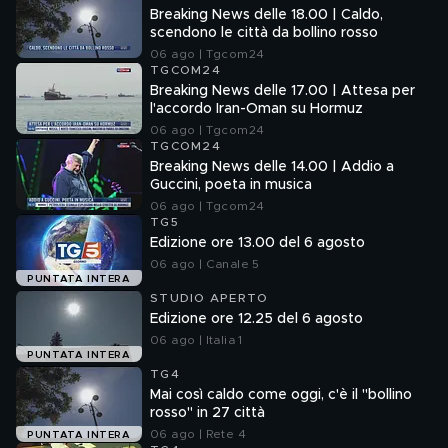
Breaking News delle 18.00 | Caldo,
scendono le città da bollino rosso
06 ago | Tgcom24
TGCOM24
Breaking News delle 17.00 | Attesa per
l'accordo Iran-Oman su Hormuz
06 ago | Tgcom24
TGCOM24
Breaking News delle 14.00 | Addio a
Guccini, poeta in musica
06 ago | Tgcom24
TG5
Edizione ore 13.00 del 6 agosto
06 ago | Canale 5
PUNTATA INTERA
STUDIO APERTO
Edizione ore 12.25 del 6 agosto
06 ago | Italia 1
PUNTATA INTERA
TG4
Mai così caldo come oggi, c'è il "bollino
rosso" in 27 città
06 ago | Rete 4
PUNTATA INTERA