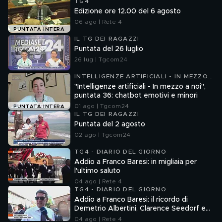
TG4
Edizione ore 12.00 del 6 agosto
06 ago | Rete 4
PUNTATA INTERA
IL TG DEI RAGAZZI
Puntata del 26 luglio
26 lug | Tgcom24
INTELLIGENZE ARTIFICIALI - IN MEZZO
A NOI
"Intelligenze artificiali - In mezzo a noi",
puntata 36: chatbot emotivi e minori
01 ago | Tgcom24
PUNTATA INTERA
IL TG DEI RAGAZZI
Puntata del 2 agosto
02 ago | Tgcom24
TG4 - DIARIO DEL GIORNO
Addio a Franco Baresi: in migliaia per
l'ultimo saluto
04 ago | Rete 4
TG4 - DIARIO DEL GIORNO
Addio a Franco Baresi: il ricordo di
Demetrio Albertini, Clarence Seedorf e
Giovanni Galli
04 ago | Rete 4