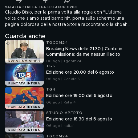
VAI ALLA SERIE
LA TUA LISTA
CONDIVIDI
Claudio Bisio, per la prima volta alla regia con "L'ultima
volta che siamo stati bambini", porta sullo schermo una
pagina dolorosa della nostra Storia raccontando la shoah
attraverso lo sguardo innocente dei bambini. Un film che
Guarda anche
parla di solidarietà, uguaglianza e"formazione.
TGCOM24
Breaking News delle 21.30 | Conte in
Commissione: da me nessun illecito
06 ago | Tgcom24
PROSSIMO VIDEO
TG5
Edizione ore 20.00 del 6 agosto
06 ago | Canale 5
PUNTATA INTERA
TG4
Edizione ore 19.00 del 6 agosto
06 ago | Rete 4
PUNTATA INTERA
STUDIO APERTO
Edizione ore 18.30 del 6 agosto
06 ago | Italia 1
PUNTATA INTERA
TGCOM24