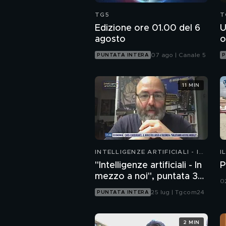
TG5
T
Edizione ore 01.00 del 6
U
agosto
o
07 ago | Canale 5
PUNTATA INTERA
P
11 MIN
INTELLIGENZE ARTIFICIALI - IN
I
MEZZO A NOI
"Intelligenze artificiali - In
P
mezzo a noi", puntata 35:
0
il progetto Glasswing
25 lug | Tgcom24
PUNTATA INTERA
2 MIN