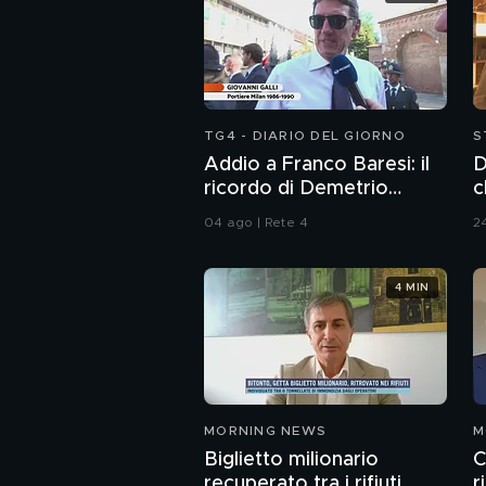
TG4 - DIARIO DEL GIORNO
S
Addio a Franco Baresi: il
D
ricordo di Demetrio
c
Albertini, Clarence
04 ago | Rete 4
24
Seedorf e Giovanni Galli
4 MIN
MORNING NEWS
M
Biglietto milionario
C
recuperato tra i rifiuti
r