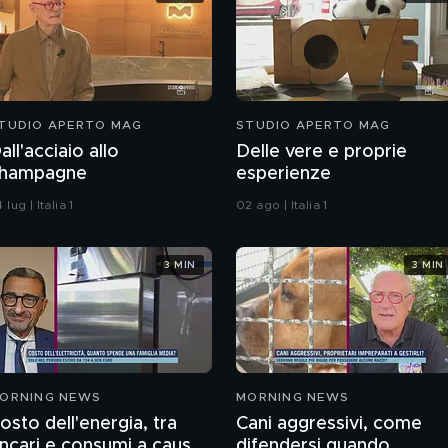
TUDIO APERTO MAG
STUDIO APERTO MAG
all'acciaio allo
Delle vere e proprie
hampagne
esperienze
 lug | Italia 1
02 ago | Italia 1
3 MIN
3 MIN
ORNING NEWS
MORNING NEWS
osto dell'energia, tra
Cani aggressivi, come
incari e consumi a causa
difendersi quando