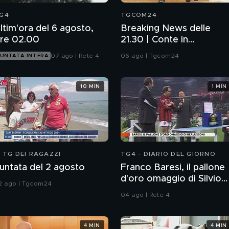
G4
TGCOM24
ltim'ora del 6 agosto,
Breaking News delle
re 02.00
21.30 | Conte in
Commissione: da me
07 ago | Rete 4
06 ago | Tgcom24
UNTATA INTERA
nessun illecito
10 MIN
1 MIN
L TG DEI RAGAZZI
TG4 - DIARIO DEL GIORNO
untata del 2 agosto
Franco Baresi, il pallone
d'oro omaggio di Silvio
2 ago | Tgcom24
Berlusconi
04 ago | Rete 4
4 MIN
4 MIN