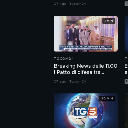
trattano su Hormuz,
07 ago | Tgcom24
P
Trump escluso
1 MIN
TGCOM24
T
Breaking News delle 11.00
E
| Patto di difesa tra
a
Ankara, Islamabad e Riad
07 ago | Tgcom24
P
30 MIN