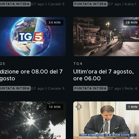
07 ago | Canale 5
07 ago | Italia 1
UNTATA INTERA
PUNTATA INTERA
34 MIN
19 MIN
G5
TG4
dizione ore 08.00 del 7
Ultim'ora del 7 agosto,
gosto
ore 06.00
07 ago | Canale 5
07 ago | Rete 4
UNTATA INTERA
PUNTATA INTERA
19 MIN
1 MIN