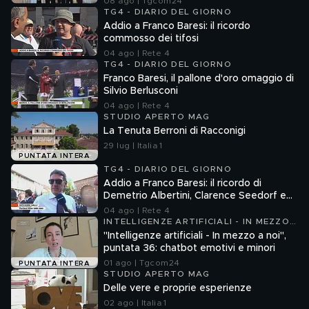
08 ago | Tgcom24
TG4 - DIARIO DEL GIORNO
Addio a Franco Baresi: il ricordo
commosso dei tifosi
04 ago | Rete 4
TG4 - DIARIO DEL GIORNO
Franco Baresi, il pallone d'oro omaggio di
Silvio Berlusconi
04 ago | Rete 4
STUDIO APERTO MAG
La Tenuta Berroni di Racconigi
29 lug | Italia 1
PUNTATA INTERA
TG4 - DIARIO DEL GIORNO
Addio a Franco Baresi: il ricordo di
Demetrio Albertini, Clarence Seedorf e
Giovanni Galli
04 ago | Rete 4
INTELLIGENZE ARTIFICIALI - IN MEZZO
A NOI
"Intelligenze artificiali - In mezzo a noi",
puntata 36: chatbot emotivi e minori
01 ago | Tgcom24
PUNTATA INTERA
STUDIO APERTO MAG
Delle vere e proprie esperienze
02 ago | Italia 1