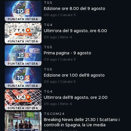
TG5
Edizione ore 8.00 del 9 agosto
09 ago | Canale 5
PUNTATA INTERA
TG4
Ultim'ora del 9 agosto, ore 6.00
09 ago | Rete 4
PUNTATA INTERA
TG5
Prima pagina - 9 agosto
09 ago | Canale 5
PUNTATA INTERA
TG5
Edizione ore 1.00 dell'8 agosto
09 ago | Canale 5
PUNTATA INTERA
TG4
Ultim'ora dell'8 agosto, ore 2.00
09 ago | Rete 4
PUNTATA INTERA
TGCOM24
Breaking News delle 21.30 | Scattano i
controlli in Spagna, la Ue media