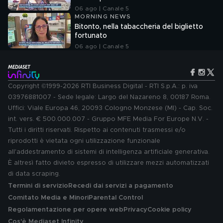
06 ago | Canale 5
MORNING NEWS
Bitonto, nella tabaccheria del biglietto
fortunato
06 ago | Canale 5
Copyright ©1999-2026 RTI Business Digital - RTI S.p.A.: p. iva
03976881007 - Sede legale: Largo del Nazareno 8, 00187 Roma.
Uffici: Viale Europa 46, 20093 Cologno Monzese (MI) - Cap. Soc.
int. vers. € 500.000.007 - Gruppo MFE Media For Europe N.V. -
Tutti i diritti riservati. Rispetto ai contenuti trasmessi e/o
riprodotti è vietata ogni utilizzazione funzionale
all'addestramento di sistemi di intelligenza artificiale generativa.
È altresì fatto divieto espresso di utilizzare mezzi automatizzati
di data scraping.
Termini di servizio
Recedi dai servizi a pagamento
Comitato Media e Minori
Parental Control
Regolamentazione per opere web
Privacy
Cookie policy
Cos'è Mediaset Infinity