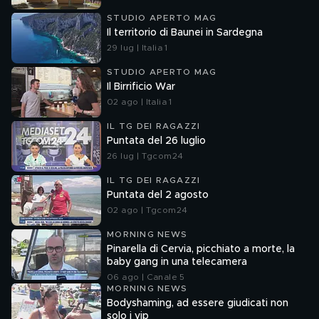
STUDIO APERTO MAG
Il territorio di Baunei in Sardegna
29 lug | Italia 1
STUDIO APERTO MAG
Il Birrificio War
02 ago | Italia 1
IL TG DEI RAGAZZI
Puntata del 26 luglio
26 lug | Tgcom24
IL TG DEI RAGAZZI
Puntata del 2 agosto
02 ago | Tgcom24
MORNING NEWS
Pinarella di Cervia, picchiato a morte, la
baby gang in una telecamera
06 ago | Canale 5
MORNING NEWS
Bodyshaming, ad essere giudicati non
solo i vip