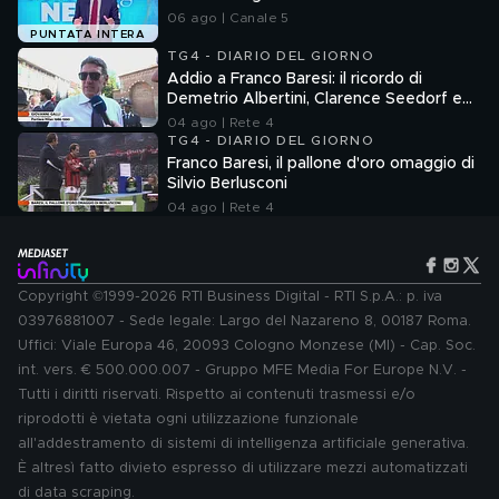
06 ago | Canale 5
PUNTATA INTERA
TG4 - DIARIO DEL GIORNO
Addio a Franco Baresi: il ricordo di
Demetrio Albertini, Clarence Seedorf e
Giovanni Galli
04 ago | Rete 4
TG4 - DIARIO DEL GIORNO
Franco Baresi, il pallone d'oro omaggio di
Silvio Berlusconi
04 ago | Rete 4
Copyright ©1999-2026 RTI Business Digital - RTI S.p.A.: p. iva
03976881007 - Sede legale: Largo del Nazareno 8, 00187 Roma.
Uffici: Viale Europa 46, 20093 Cologno Monzese (MI) - Cap. Soc.
int. vers. € 500.000.007 - Gruppo MFE Media For Europe N.V. -
Tutti i diritti riservati. Rispetto ai contenuti trasmessi e/o
riprodotti è vietata ogni utilizzazione funzionale
all'addestramento di sistemi di intelligenza artificiale generativa.
È altresì fatto divieto espresso di utilizzare mezzi automatizzati
di data scraping.