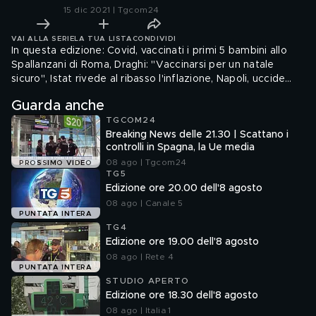
15 dic 2021 | Tgcom24
VAI ALLA SERIE
LA TUA LISTA
CONDIVIDI
In questa edizione: Covid, vaccinati i primi 5 bambini allo
Spallanzani di Roma, Draghi: "Vaccinarsi per un natale
sicuro", Istat rivede al ribasso l'inflazione, Napoli, uccide
badante della sorella, Coppa Italia, stasera tocca alla
Guarda anche
Fiorentina,
TGCOM24
Breaking News delle 21.30 | Scattano i
controlli in Spagna, la Ue media
08 ago | Tgcom24
PROSSIMO VIDEO
TG5
Edizione ore 20.00 dell'8 agosto
08 ago | Canale 5
PUNTATA INTERA
TG4
Edizione ore 19.00 dell'8 agosto
08 ago | Rete 4
PUNTATA INTERA
STUDIO APERTO
Edizione ore 18.30 dell'8 agosto
08 ago | Italia 1