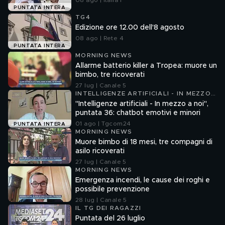
08 ago | Italia 1
PUNTATA INTERA
TG4
Edizione ore 12.00 dell'8 agosto
08 ago | Rete 4
PUNTATA INTERA
MORNING NEWS
Allarme batterio killer a Tropea: muore un
bimbo, tre ricoverati
27 lug | Canale 5
INTELLIGENZE ARTIFICIALI - IN MEZZO
A NOI
"Intelligenze artificiali - In mezzo a noi",
puntata 36: chatbot emotivi e minori
01 ago | Tgcom24
PUNTATA INTERA
MORNING NEWS
Muore bimbo di 18 mesi, tre compagni di
asilo ricoverati
27 lug | Canale 5
MORNING NEWS
Emergenza incendi, le cause dei roghi e
possibile prevenzione
28 lug | Canale 5
IL TG DEI RAGAZZI
Puntata del 26 luglio