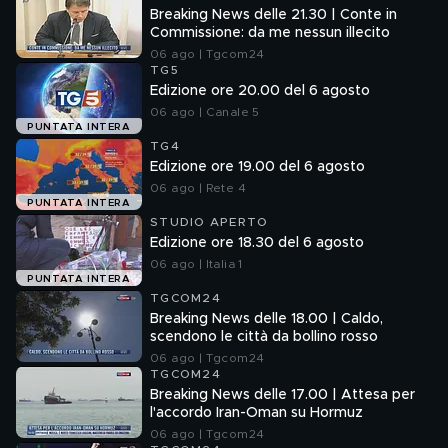
Breaking News delle 21.30 | Conte in
Commissione: da me nessun illecito
06 ago | Tgcom24
TG5
Edizione ore 20.00 del 6 agosto
06 ago | Canale 5
PUNTATA INTERA
TG4
Edizione ore 19.00 del 6 agosto
06 ago | Rete 4
PUNTATA INTERA
STUDIO APERTO
Edizione ore 18.30 del 6 agosto
06 ago | Italia 1
PUNTATA INTERA
TGCOM24
Breaking News delle 18.00 | Caldo,
scendono le città da bollino rosso
06 ago | Tgcom24
TGCOM24
Breaking News delle 17.00 | Attesa per
l'accordo Iran-Oman su Hormuz
06 ago | Tgcom24