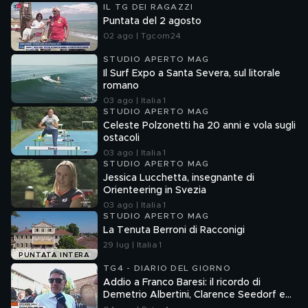
IL TG DEI RAGAZZI
Puntata del 2 agosto
02 ago | Tgcom24
STUDIO APERTO MAG
Il Surf Expo a Santa Severa, sul litorale
romano
03 ago | Italia 1
STUDIO APERTO MAG
Celeste Polzonetti ha 20 anni e vola sugli
ostacoli
03 ago | Italia 1
STUDIO APERTO MAG
Jessica Lucchetta, insegnante di
Orienteering in Svezia
03 ago | Italia 1
STUDIO APERTO MAG
La Tenuta Berroni di Racconigi
29 lug | Italia 1
PUNTATA INTERA
TG4 - DIARIO DEL GIORNO
Addio a Franco Baresi: il ricordo di
Demetrio Albertini, Clarence Seedorf e
Giovanni Galli