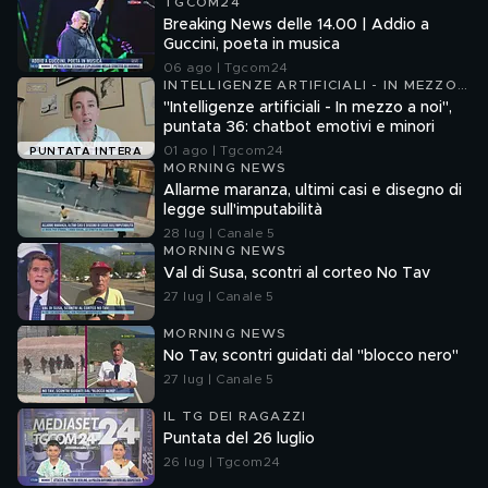
TGCOM24
Breaking News delle 14.00 | Addio a
Guccini, poeta in musica
06 ago | Tgcom24
INTELLIGENZE ARTIFICIALI - IN MEZZO
A NOI
"Intelligenze artificiali - In mezzo a noi",
puntata 36: chatbot emotivi e minori
01 ago | Tgcom24
PUNTATA INTERA
MORNING NEWS
Allarme maranza, ultimi casi e disegno di
legge sull'imputabilità
28 lug | Canale 5
MORNING NEWS
Val di Susa, scontri al corteo No Tav
27 lug | Canale 5
MORNING NEWS
No Tav, scontri guidati dal "blocco nero"
27 lug | Canale 5
IL TG DEI RAGAZZI
Puntata del 26 luglio
26 lug | Tgcom24