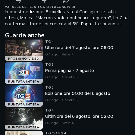
VAI ALLA SERIE
LA TUA LISTA
CONDIVIDI
In questa edizione: Bruxelles, via al Consiglio Ue sulla
difesa, Mosca: "Macron vuole continuare la guerra", La Cina
conferma il target di crescita al 5%, Papa stazionario, il
quadro resta complesso, 30enne ucciso a Foggia, confessa
Guarda anche
la moglie, Stasera in campo Lazio, Roma e Fiorentina.
TG4
Ultim'ora del 7 agosto, ore 06.00
07 ago | Rete 4
PROSSIMO VIDEO
TG5
Prima pagina - 7 agosto
07 ago | Canale 5
PUNTATA INTERA
TG5
Edizione ore 01.00 del 6 agosto
07 ago | Canale 5
PUNTATA INTERA
TG4
Ultim'ora del 6 agosto, ore 02.00
07 ago | Rete 4
PUNTATA INTERA
TGCOM24