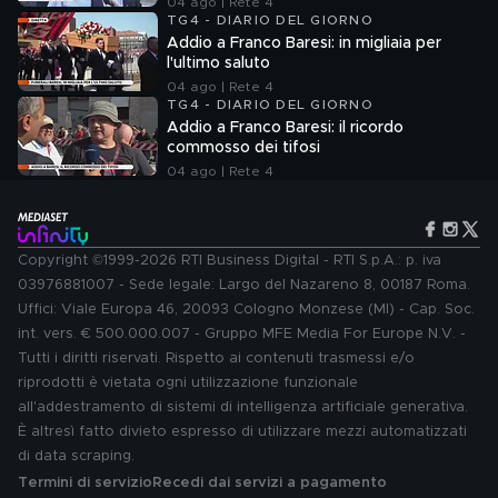
04 ago | Rete 4
TG4 - DIARIO DEL GIORNO
Addio a Franco Baresi: in migliaia per
l'ultimo saluto
04 ago | Rete 4
TG4 - DIARIO DEL GIORNO
Addio a Franco Baresi: il ricordo
commosso dei tifosi
04 ago | Rete 4
Copyright ©1999-2026 RTI Business Digital - RTI S.p.A.: p. iva
03976881007 - Sede legale: Largo del Nazareno 8, 00187 Roma.
Uffici: Viale Europa 46, 20093 Cologno Monzese (MI) - Cap. Soc.
int. vers. € 500.000.007 - Gruppo MFE Media For Europe N.V. -
Tutti i diritti riservati. Rispetto ai contenuti trasmessi e/o
riprodotti è vietata ogni utilizzazione funzionale
all'addestramento di sistemi di intelligenza artificiale generativa.
È altresì fatto divieto espresso di utilizzare mezzi automatizzati
di data scraping.
Termini di servizio
Recedi dai servizi a pagamento