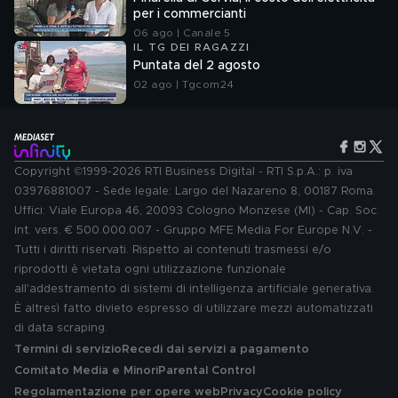
per i commercianti
06 ago | Canale 5
IL TG DEI RAGAZZI
Puntata del 2 agosto
02 ago | Tgcom24
Copyright ©1999-2026 RTI Business Digital - RTI S.p.A.: p. iva
03976881007 - Sede legale: Largo del Nazareno 8, 00187 Roma.
Uffici: Viale Europa 46, 20093 Cologno Monzese (MI) - Cap. Soc.
int. vers. € 500.000.007 - Gruppo MFE Media For Europe N.V. -
Tutti i diritti riservati. Rispetto ai contenuti trasmessi e/o
riprodotti è vietata ogni utilizzazione funzionale
all'addestramento di sistemi di intelligenza artificiale generativa.
È altresì fatto divieto espresso di utilizzare mezzi automatizzati
di data scraping.
Termini di servizio
Recedi dai servizi a pagamento
Comitato Media e Minori
Parental Control
Regolamentazione per opere web
Privacy
Cookie policy