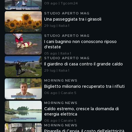
09 ago | Tgcom24
STUDIO APERTO MAG
Una passeggiata tra i girasoli
29 lug | Italia 1
STUDIO APERTO MAG
I cani bagnino non conoscono riposo
d'estate
05 ago | Italia 1
STUDIO APERTO MAG
Il giardino di casa contro il grande caldo
29 lug | Italia 1
MORNING NEWS
Biglietto milionario recuperato tra i rifiuti
06 ago | Canale 5
MORNING NEWS
Caldo estremo, cresce la domanda di
energia elettrica
06 ago | Canale 5
MORNING NEWS
Pinarella di Cervia, il costo dell'elettricità