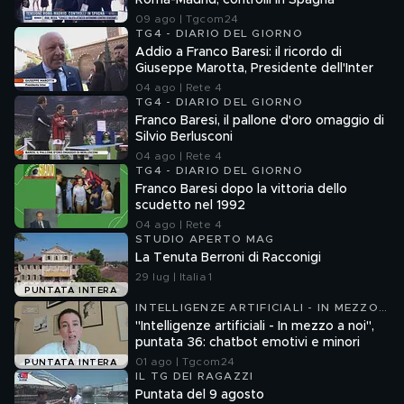
Roma-Madrid, controlli in Spagna
09 ago | Tgcom24
TG4 - DIARIO DEL GIORNO
Addio a Franco Baresi: il ricordo di
Giuseppe Marotta, Presidente dell'Inter
04 ago | Rete 4
TG4 - DIARIO DEL GIORNO
Franco Baresi, il pallone d'oro omaggio di
Silvio Berlusconi
04 ago | Rete 4
TG4 - DIARIO DEL GIORNO
Franco Baresi dopo la vittoria dello
scudetto nel 1992
04 ago | Rete 4
STUDIO APERTO MAG
La Tenuta Berroni di Racconigi
29 lug | Italia 1
PUNTATA INTERA
INTELLIGENZE ARTIFICIALI - IN MEZZO
A NOI
"Intelligenze artificiali - In mezzo a noi",
puntata 36: chatbot emotivi e minori
01 ago | Tgcom24
PUNTATA INTERA
IL TG DEI RAGAZZI
Puntata del 9 agosto