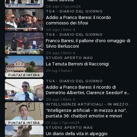
"Nato sunnita"
08 ago | Tgcom24
TG4 - DIARIO DEL GIORNO
Addio a Franco Baresi: il ricordo
commosso dei tifosi
04 ago | Rete 4
TG4 - DIARIO DEL GIORNO
Franco Baresi, il pallone d'oro omaggio di
Silvio Berlusconi
04 ago | Rete 4
STUDIO APERTO MAG
La Tenuta Berroni di Racconigi
29 lug | Italia 1
PUNTATA INTERA
TG4 - DIARIO DEL GIORNO
Addio a Franco Baresi: il ricordo di
Demetrio Albertini, Clarence Seedorf e
Giovanni Galli
04 ago | Rete 4
INTELLIGENZE ARTIFICIALI - IN MEZZO
A NOI
"Intelligenze artificiali - In mezzo a noi",
puntata 36: chatbot emotivi e minori
01 ago | Tgcom24
PUNTATA INTERA
STUDIO APERTO MAG
Un diario della vita in alpeggio