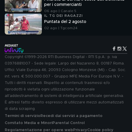
per i commercianti
06 ago | Canale 5
IL TG DEI RAGAZZI
Puntata del 2 agosto
02 ago | Tgcom24
Copyright ©1999-2026 RTI Business Digital - RTI S.p.A.: p. iva
03976881007 - Sede legale: Largo del Nazareno 8, 00187 Roma.
Uffici: Viale Europa 46, 20093 Cologno Monzese (MI) - Cap. Soc.
int. vers. € 500.000.007 - Gruppo MFE Media For Europe N.V. -
Tutti i diritti riservati. Rispetto ai contenuti trasmessi e/o
riprodotti è vietata ogni utilizzazione funzionale
all'addestramento di sistemi di intelligenza artificiale generativa.
È altresì fatto divieto espresso di utilizzare mezzi automatizzati
di data scraping.
Termini di servizio
Recedi dai servizi a pagamento
Comitato Media e Minori
Parental Control
Regolamentazione per opere web
Privacy
Cookie policy