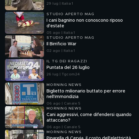
29 lug | Italia 1
STUDIO APERTO MAG
I cani bagnino non conoscono riposo
d'estate
05 ago | Italia 1
STUDIO APERTO MAG
Il Birrificio War
02 ago | Italia 1
IL TG DEI RAGAZZI
Puntata del 26 luglio
26 lug | Tgcom24
MORNING NEWS
Biglietto milionario buttato per errore
nell'immondizia
06 ago | Canale 5
MORNING NEWS
Cani aggressivi, come difendersi quando
attaccano?
06 ago | Canale 5
MORNING NEWS
Pinarella di Cervia, il costo dell'elettricità