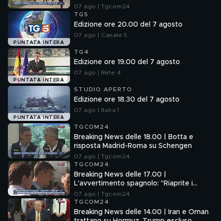
07 ago | Tgcom24
TG5
Edizione ore 20.00 del 7 agosto
07 ago | Canale 5
PUNTATA INTERA
TG4
Edizione ore 19.00 del 7 agosto
07 ago | Rete 4
PUNTATA INTERA
STUDIO APERTO
Edizione ore 18.30 del 7 agosto
07 ago | Italia 1
PUNTATA INTERA
TGCOM24
Breaking News delle 18.00 | Botta e
risposta Madrid-Roma su Schengen
07 ago | Tgcom24
TGCOM24
Breaking News delle 17.00 |
L'avvertimento spagnolo: "Riaprite i
confini"
07 ago | Tgcom24
TGCOM24
Breaking News delle 14.00 | Iran e Oman