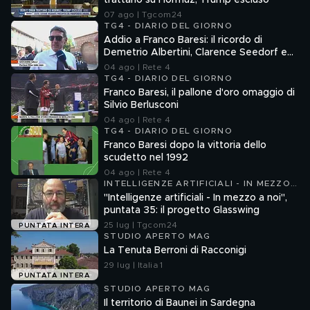
trattano su Hormuz, Trump escluso
07 ago | Tgcom24
TG4 - DIARIO DEL GIORNO
Addio a Franco Baresi: il ricordo di
Demetrio Albertini, Clarence Seedorf e
Giovanni Galli
04 ago | Rete 4
TG4 - DIARIO DEL GIORNO
Franco Baresi, il pallone d'oro omaggio di
Silvio Berlusconi
04 ago | Rete 4
TG4 - DIARIO DEL GIORNO
Franco Baresi dopo la vittoria dello
scudetto nel 1992
04 ago | Rete 4
INTELLIGENZE ARTIFICIALI - IN MEZZO
A NOI
"Intelligenze artificiali - In mezzo a noi",
puntata 35: il progetto Glasswing
25 lug | Tgcom24
PUNTATA INTERA
STUDIO APERTO MAG
La Tenuta Berroni di Racconigi
29 lug | Italia 1
PUNTATA INTERA
STUDIO APERTO MAG
Il territorio di Baunei in Sardegna