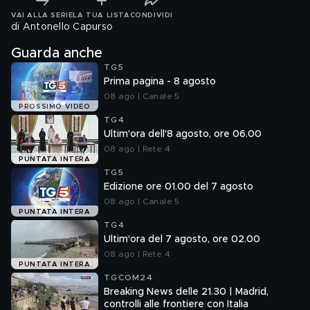
VAI ALLA SERIE
LA TUA LISTA
CONDIVIDI
di Antonello Capurso
Guarda anche
TG5
Prima pagina - 8 agosto
08 ago | Canale 5
PROSSIMO VIDEO
TG4
Ultim'ora dell'8 agosto, ore 06.00
08 ago | Rete 4
PUNTATA INTERA
TG5
Edizione ore 01.00 del 7 agosto
08 ago | Canale 5
PUNTATA INTERA
TG4
Ultim'ora del 7 agosto, ore 02.00
08 ago | Rete 4
PUNTATA INTERA
TGCOM24
Breaking News delle 21.30 | Madrid,
controlli alle frontiere con Italia