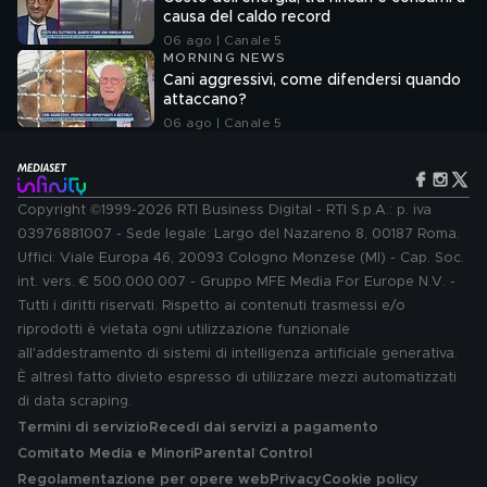
causa del caldo record
06 ago | Canale 5
MORNING NEWS
Cani aggressivi, come difendersi quando
attaccano?
06 ago | Canale 5
Copyright ©1999-2026 RTI Business Digital - RTI S.p.A.: p. iva
03976881007 - Sede legale: Largo del Nazareno 8, 00187 Roma.
Uffici: Viale Europa 46, 20093 Cologno Monzese (MI) - Cap. Soc.
int. vers. € 500.000.007 - Gruppo MFE Media For Europe N.V. -
Tutti i diritti riservati. Rispetto ai contenuti trasmessi e/o
riprodotti è vietata ogni utilizzazione funzionale
all'addestramento di sistemi di intelligenza artificiale generativa.
È altresì fatto divieto espresso di utilizzare mezzi automatizzati
di data scraping.
Termini di servizio
Recedi dai servizi a pagamento
Comitato Media e Minori
Parental Control
Regolamentazione per opere web
Privacy
Cookie policy