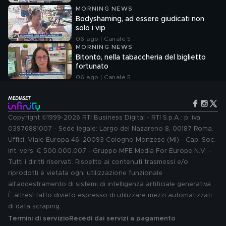
MORNING NEWS
Bodyshaming, ad essere giudicati non
solo i vip
06 ago | Canale 5
MORNING NEWS
Bitonto, nella tabaccheria del biglietto
fortunato
06 ago | Canale 5
Copyright ©1999-2026 RTI Business Digital - RTI S.p.A.: p. iva
03976881007 - Sede legale: Largo del Nazareno 8, 00187 Roma.
Uffici: Viale Europa 46, 20093 Cologno Monzese (MI) - Cap. Soc.
int. vers. € 500.000.007 - Gruppo MFE Media For Europe N.V. -
Tutti i diritti riservati. Rispetto ai contenuti trasmessi e/o
riprodotti è vietata ogni utilizzazione funzionale
all'addestramento di sistemi di intelligenza artificiale generativa.
È altresì fatto divieto espresso di utilizzare mezzi automatizzati
di data scraping.
Termini di servizio
Recedi dai servizi a pagamento