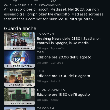
VAI ALLA SERIE
LA TUA LISTA
CONDIVIDI
Anno record per gli ascolti Mediaset. Nel 2023, pur non
essendo tra i propri obiettivi d'ascolto, Mediaset sorpassa
stabilmente il competitor pubblico su tutti gli italiani
considerando l'anno pieno e tutti gli eventi. Lo certifica
Guarda anche
Auditel registrando il costante aumento dell'audience delle
TGCOM24
reti Mediaset in tutte le principali fasce di palinsesto. Un
Breaking News delle 21.30 | Scattano i
risultato storico. Le reti Mediaset, infatti, nelle 24 ore
controlli in Spagna, la Ue media
raggiungono il 37.7% di ascolto medio (Rai 37%).
08 ago | Tgcom24
PROSSIMO VIDEO
TG5
Edizione ore 20.00 dell'8 agosto
08 ago | Canale 5
PUNTATA INTERA
TG4
Edizione ore 19.00 dell'8 agosto
08 ago | Rete 4
PUNTATA INTERA
STUDIO APERTO
Edizione ore 18.30 dell'8 agosto
08 ago | Italia 1
PUNTATA INTERA
TGCOM24