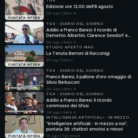
TG4
Edizione ore 12.00 dell'8 agosto
08 ago | Rete 4
PUNTATA INTERA
TG4 - DIARIO DEL GIORNO
Addio a Franco Baresi: il ricordo di
Demetrio Albertini, Clarence Seedorf e
Giovanni Galli
04 ago | Rete 4
STUDIO APERTO MAG
La Tenuta Berroni di Racconigi
29 lug | Italia 1
PUNTATA INTERA
TG4 - DIARIO DEL GIORNO
Franco Baresi, il pallone d'oro omaggio di
Silvio Berlusconi
04 ago | Rete 4
TG4 - DIARIO DEL GIORNO
Addio a Franco Baresi: il ricordo
commosso dei tifosi
04 ago | Rete 4
INTELLIGENZE ARTIFICIALI - IN MEZZO
A NOI
"Intelligenze artificiali - In mezzo a noi",
puntata 36: chatbot emotivi e minori
01 ago | Tgcom24
PUNTATA INTERA