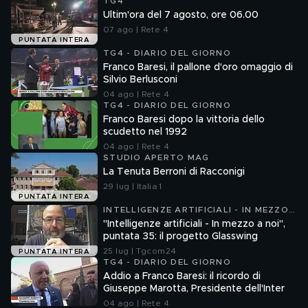
TG4
Ultim'ora del 7 agosto, ore 06.00
07 ago | Rete 4
PUNTATA INTERA
TG4 - DIARIO DEL GIORNO
Franco Baresi, il pallone d'oro omaggio di
Silvio Berlusconi
04 ago | Rete 4
TG4 - DIARIO DEL GIORNO
Franco Baresi dopo la vittoria dello
scudetto nel 1992
04 ago | Rete 4
STUDIO APERTO MAG
La Tenuta Berroni di Racconigi
29 lug | Italia 1
PUNTATA INTERA
INTELLIGENZE ARTIFICIALI - IN MEZZO
A NOI
"Intelligenze artificiali - In mezzo a noi",
puntata 35: il progetto Glasswing
25 lug | Tgcom24
PUNTATA INTERA
TG4 - DIARIO DEL GIORNO
Addio a Franco Baresi: il ricordo di
Giuseppe Marotta, Presidente dell'Inter
04 ago | Rete 4