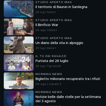
STUDIO APERTO MAG
Il territorio di Baunei in Sardegna
29 lug | Italia 1
STUDIO APERTO MAG
Il Birrificio War
02 ago | Italia 1
STUDIO APERTO MAG
Un diario della vita in alpeggio
29 lug | Italia 1
IL TG DEI RAGAZZI
Puntata del 26 luglio
26 lug | Tgcom24
MORNING NEWS
Biglietto milionario recuperato tra i rifiuti
06 ago | Canale 5
MORNING NEWS
Notizie belle dalle stelle per la settimana
del 3 agosto