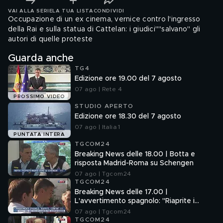
VAI ALLA SERIE
LA TUA LISTA
CONDIVIDI
Occupazione di un ex cinema, vernice contro l'ingresso
della Rai e sulla statua di Cattelan: i giudici""salvano" gli
autori di quelle proteste
Guarda anche
TG4
Edizione ore 19.00 del 7 agosto
07 ago | Rete 4
PROSSIMO VIDEO
STUDIO APERTO
Edizione ore 18.30 del 7 agosto
07 ago | Italia 1
PUNTATA INTERA
TGCOM24
Breaking News delle 18.00 | Botta e
risposta Madrid-Roma su Schengen
07 ago | Tgcom24
TGCOM24
Breaking News delle 17.00 |
L'avvertimento spagnolo: "Riaprite i
confini"
07 ago | Tgcom24
TGCOM24