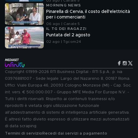
03 ago | Canale 5
MORNING NEWS
Pinarella di Cervia, il costo dell'elettricità
per i commercianti
06 ago | Canale 5
IL TG DEI RAGAZZI
Puntata del 2 agosto
02 ago | Tgcom24
Copyright ©1999-2026 RTI Business Digital - RTI S.p.A.: p. iva
03976881007 - Sede legale: Largo del Nazareno 8, 00187 Roma.
Uffici: Viale Europa 46, 20093 Cologno Monzese (MI) - Cap. Soc.
int. vers. € 500.000.007 - Gruppo MFE Media For Europe N.V. -
Tutti i diritti riservati. Rispetto ai contenuti trasmessi e/o
riprodotti è vietata ogni utilizzazione funzionale
all'addestramento di sistemi di intelligenza artificiale generativa.
È altresì fatto divieto espresso di utilizzare mezzi automatizzati
di data scraping.
Termini di servizio
Recedi dai servizi a pagamento