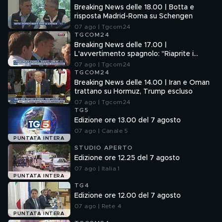
Breaking News delle 18.00 | Botta e
risposta Madrid-Roma su Schengen
07 ago | Tgcom24
TGCOM24
Breaking News delle 17.00 |
L'avvertimento spagnolo: "Riaprite i
confini"
07 ago | Tgcom24
TGCOM24
Breaking News delle 14.00 | Iran e Oman
trattano su Hormuz, Trump escluso
07 ago | Tgcom24
TG5
Edizione ore 13.00 del 7 agosto
07 ago | Canale 5
PUNTATA INTERA
STUDIO APERTO
Edizione ore 12.25 del 7 agosto
07 ago | Italia 1
PUNTATA INTERA
TG4
Edizione ore 12.00 del 7 agosto
07 ago | Rete 4
PUNTATA INTERA