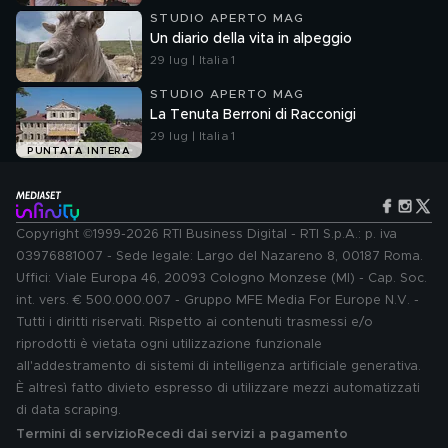
STUDIO APERTO MAG
Un diario della vita in alpeggio
29 lug | Italia 1
STUDIO APERTO MAG
La Tenuta Berroni di Racconigi
29 lug | Italia 1
PUNTATA INTERA
Copyright ©1999-2026 RTI Business Digital - RTI S.p.A.: p. iva
03976881007 - Sede legale: Largo del Nazareno 8, 00187 Roma.
Uffici: Viale Europa 46, 20093 Cologno Monzese (MI) - Cap. Soc.
int. vers. € 500.000.007 - Gruppo MFE Media For Europe N.V. -
Tutti i diritti riservati. Rispetto ai contenuti trasmessi e/o
riprodotti è vietata ogni utilizzazione funzionale
all'addestramento di sistemi di intelligenza artificiale generativa.
È altresì fatto divieto espresso di utilizzare mezzi automatizzati
di data scraping.
Termini di servizio
Recedi dai servizi a pagamento