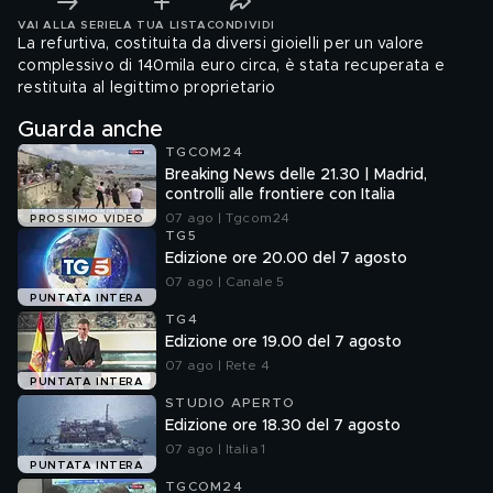
VAI ALLA SERIE
LA TUA LISTA
CONDIVIDI
La refurtiva, costituita da diversi gioielli per un valore
complessivo di 140mila euro circa, è stata recuperata e
restituita al legittimo proprietario
Guarda anche
TGCOM24
Breaking News delle 21.30 | Madrid,
controlli alle frontiere con Italia
07 ago | Tgcom24
PROSSIMO VIDEO
TG5
Edizione ore 20.00 del 7 agosto
07 ago | Canale 5
PUNTATA INTERA
TG4
Edizione ore 19.00 del 7 agosto
07 ago | Rete 4
PUNTATA INTERA
STUDIO APERTO
Edizione ore 18.30 del 7 agosto
07 ago | Italia 1
PUNTATA INTERA
TGCOM24