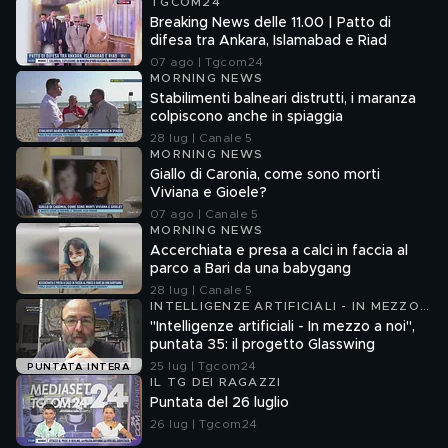
TGCOM24
Breaking News delle 11.00 | Patto di
difesa tra Ankara, Islamabad e Riad
07 ago | Tgcom24
MORNING NEWS
Stabilimenti balneari distrutti, i maranza
colpiscono anche in spiaggia
28 lug | Canale 5
MORNING NEWS
Giallo di Caronia, come sono morti
Viviana e Gioele?
07 ago | Canale 5
MORNING NEWS
Accerchiata e presa a calci in faccia al
parco a Bari da una babygang
28 lug | Canale 5
INTELLIGENZE ARTIFICIALI - IN MEZZO
A NOI
"Intelligenze artificiali - In mezzo a noi",
puntata 35: il progetto Glasswing
25 lug | Tgcom24
PUNTATA INTERA
IL TG DEI RAGAZZI
Puntata del 26 luglio
26 lug | Tgcom24