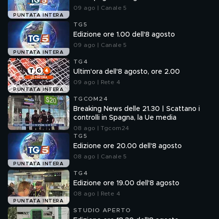
09 ago | Canale 5
PUNTATA INTERA
TG5
Edizione ore 1.00 dell'8 agosto
09 ago | Canale 5
PUNTATA INTERA
TG4
Ultim'ora dell'8 agosto, ore 2.00
09 ago | Rete 4
PUNTATA INTERA
TGCOM24
Breaking News delle 21.30 | Scattano i
controlli in Spagna, la Ue media
08 ago | Tgcom24
TG5
Edizione ore 20.00 dell'8 agosto
08 ago | Canale 5
PUNTATA INTERA
TG4
Edizione ore 19.00 dell'8 agosto
08 ago | Rete 4
PUNTATA INTERA
STUDIO APERTO