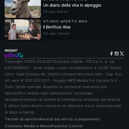
Un diario della vita in alpeggio
29 lug | Italia 1
STUDIO APERTO MAG
Il Birrificio War
02 ago | Italia 1
Copyright ©1999-2026 RTI Business Digital - RTI S.p.A.: p. iva
03976881007 - Sede legale: Largo del Nazareno 8, 00187 Roma.
Uffici: Viale Europa 46, 20093 Cologno Monzese (MI) - Cap. Soc.
int. vers. € 500.000.007 - Gruppo MFE Media For Europe N.V. -
Tutti i diritti riservati. Rispetto ai contenuti trasmessi e/o
riprodotti è vietata ogni utilizzazione funzionale
all'addestramento di sistemi di intelligenza artificiale generativa.
È altresì fatto divieto espresso di utilizzare mezzi automatizzati
di data scraping.
Termini di servizio
Recedi dai servizi a pagamento
Comitato Media e Minori
Parental Control