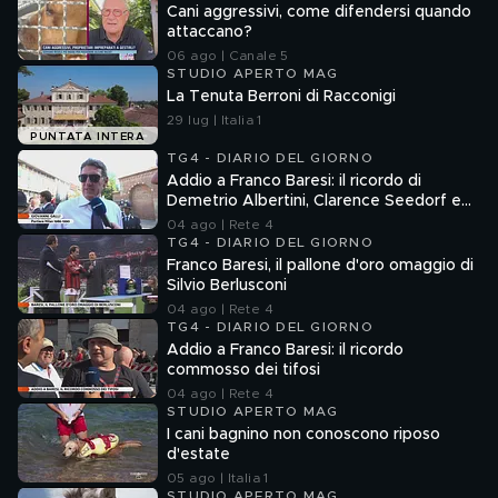
Cani aggressivi, come difendersi quando
attaccano?
06 ago | Canale 5
STUDIO APERTO MAG
La Tenuta Berroni di Racconigi
29 lug | Italia 1
PUNTATA INTERA
TG4 - DIARIO DEL GIORNO
Addio a Franco Baresi: il ricordo di
Demetrio Albertini, Clarence Seedorf e
Giovanni Galli
04 ago | Rete 4
TG4 - DIARIO DEL GIORNO
Franco Baresi, il pallone d'oro omaggio di
Silvio Berlusconi
04 ago | Rete 4
TG4 - DIARIO DEL GIORNO
Addio a Franco Baresi: il ricordo
commosso dei tifosi
04 ago | Rete 4
STUDIO APERTO MAG
I cani bagnino non conoscono riposo
d'estate
05 ago | Italia 1
STUDIO APERTO MAG