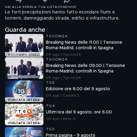
VAI ALLA SERIE
LA TUA LISTA
CONDIVIDI
Le forti precipitazioni hanno fatto esondare fiumi e
torrenti, danneggiando strade, edifici e infrastrutture.
Guarda anche
TGCOM24
Breaking News delle 11.00 | Tensione
Roma-Madrid, controlli in Spagna
09 ago | Tgcom24
PROSSIMO VIDEO
TGCOM24
Breaking News delle 09.00 | Tensione
Roma-Madrid, controlli in Spagna
09 ago | Tgcom24
TG5
Edizione ore 8.00 del 9 agosto
09 ago | Canale 5
PUNTATA INTERA
TG4
Ultim'ora del 9 agosto, ore 6.00
09 ago | Rete 4
PUNTATA INTERA
TG5
Prima pagina - 9 agosto