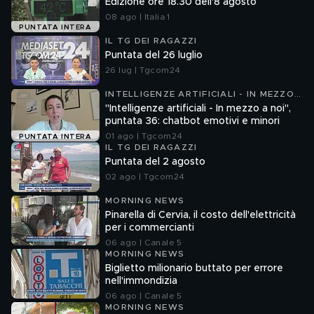
Edizione ore 18.30 dell'8 agosto
08 ago | Italia 1
PUNTATA INTERA
IL TG DEI RAGAZZI
Puntata del 26 luglio
26 lug | Tgcom24
INTELLIGENZE ARTIFICIALI - IN MEZZO
A NOI
"Intelligenze artificiali - In mezzo a noi",
puntata 36: chatbot emotivi e minori
01 ago | Tgcom24
PUNTATA INTERA
IL TG DEI RAGAZZI
Puntata del 2 agosto
02 ago | Tgcom24
MORNING NEWS
Pinarella di Cervia, il costo dell'elettricità
per i commercianti
06 ago | Canale 5
MORNING NEWS
Biglietto milionario buttato per errore
nell'immondizia
06 ago | Canale 5
MORNING NEWS