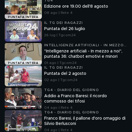
TG4
Edizione ore 19.00 dell'8 agosto
08 ago | Rete 4
PUNTATA INTERA
IL TG DEI RAGAZZI
Puntata del 26 luglio
26 lug | Tgcom24
INTELLIGENZE ARTIFICIALI - IN MEZZO
A NOI
"Intelligenze artificiali - In mezzo a noi",
puntata 36: chatbot emotivi e minori
01 ago | Tgcom24
PUNTATA INTERA
IL TG DEI RAGAZZI
Puntata del 2 agosto
02 ago | Tgcom24
TG4 - DIARIO DEL GIORNO
Addio a Franco Baresi: il ricordo
commosso dei tifosi
04 ago | Rete 4
TG4 - DIARIO DEL GIORNO
Franco Baresi, il pallone d'oro omaggio di
Silvio Berlusconi
04 ago | Rete 4