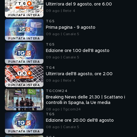
Ultim'ora del 9 agosto, ore 6.00
09 ago | Rete 4
PUNTATA INTERA
TG5
Prima pagina - 9 agosto
09 ago | Canale 5
PUNTATA INTERA
TG5
Edizione ore 1.00 dell'8 agosto
09 ago | Canale 5
PUNTATA INTERA
TG4
Ultim'ora dell'8 agosto, ore 2.00
09 ago | Rete 4
PUNTATA INTERA
TGCOM24
Breaking News delle 21.30 | Scattano i
controlli in Spagna, la Ue media
08 ago | Tgcom24
TG5
Edizione ore 20.00 dell'8 agosto
08 ago | Canale 5
PUNTATA INTERA