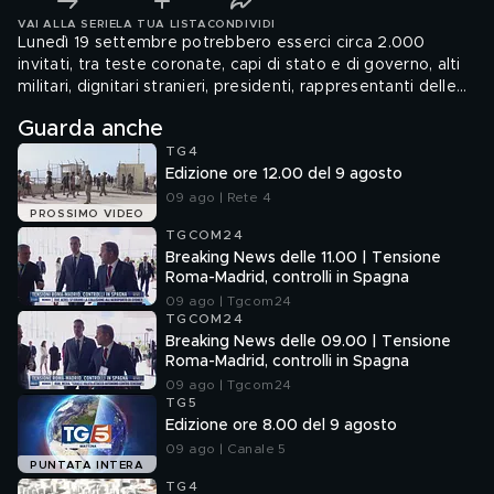
VAI ALLA SERIE
LA TUA LISTA
CONDIVIDI
Lunedì 19 settembre potrebbero esserci circa 2.000
invitati, tra teste coronate, capi di stato e di governo, alti
militari, dignitari stranieri, presidenti, rappresentanti delle
charity della regina
Guarda anche
TG4
Edizione ore 12.00 del 9 agosto
09 ago | Rete 4
PROSSIMO VIDEO
TGCOM24
Breaking News delle 11.00 | Tensione
Roma-Madrid, controlli in Spagna
09 ago | Tgcom24
TGCOM24
Breaking News delle 09.00 | Tensione
Roma-Madrid, controlli in Spagna
09 ago | Tgcom24
TG5
Edizione ore 8.00 del 9 agosto
09 ago | Canale 5
PUNTATA INTERA
TG4