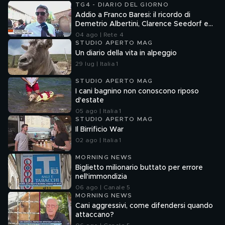
TG4 - DIARIO DEL GIORNO
Addio a Franco Baresi: il ricordo di
Demetrio Albertini, Clarence Seedorf e
Giovanni Galli
04 ago | Rete 4
STUDIO APERTO MAG
Un diario della vita in alpeggio
29 lug | Italia 1
STUDIO APERTO MAG
I cani bagnino non conoscono riposo
d'estate
05 ago | Italia 1
STUDIO APERTO MAG
Il Birrificio War
02 ago | Italia 1
MORNING NEWS
Biglietto milionario buttato per errore
nell'immondizia
06 ago | Canale 5
MORNING NEWS
Cani aggressivi, come difendersi quando
attaccano?