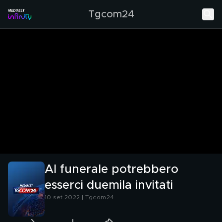
Tgcom24
Al funerale potrebbero
esserci duemila invitati
10 set 2022 | Tgcom24