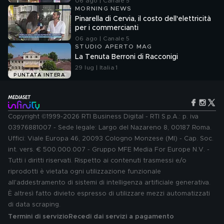
06 ago | Canale 5
MORNING NEWS
Pinarella di Cervia, il costo dell'elettricità
per i commercianti
06 ago | Canale 5
STUDIO APERTO MAG
La Tenuta Berroni di Racconigi
29 lug | Italia 1
PUNTATA INTERA
Copyright ©1999-2026 RTI Business Digital - RTI S.p.A.: p. iva
03976881007 - Sede legale: Largo del Nazareno 8, 00187 Roma.
Uffici: Viale Europa 46, 20093 Cologno Monzese (MI) - Cap. Soc.
int. vers. € 500.000.007 - Gruppo MFE Media For Europe N.V. -
Tutti i diritti riservati. Rispetto ai contenuti trasmessi e/o
riprodotti è vietata ogni utilizzazione funzionale
all'addestramento di sistemi di intelligenza artificiale generativa.
È altresì fatto divieto espresso di utilizzare mezzi automatizzati
di data scraping.
Termini di servizio
Recedi dai servizi a pagamento