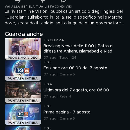
VAI ALLA SERIE
LA TUA LISTA
CONDIVIDI
La rivista "The Vision" pubblica un articolo degli inglesi del
"Guardian" sull'aborto in Italia. Nello specifico nelle Marche
dove, secondo il tabloid, sotto la guida di un governatore
FdI il 71% del personale medico sarebbe obiettore e anche
Guarda anche
in altre amministrazioni locali, sempre governate da Fratelli
TGCOM24
d'Italia, verrebbe impedita l'interruzione di gravidanza.
Breaking News delle 11.00 | Patto di
difesa tra Ankara, Islamabad e Riad
07 ago | Tgcom24
PROSSIMO VIDEO
TG5
Edizione ore 08.00 del 7 agosto
07 ago | Canale 5
PUNTATA INTERA
TG4
Ultim'ora del 7 agosto, ore 06.00
07 ago | Rete 4
PUNTATA INTERA
TG5
Prima pagina - 7 agosto
07 ago | Canale 5
PUNTATA INTERA
TG5