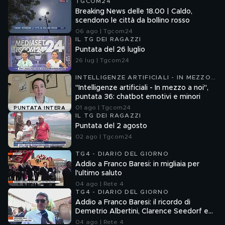
TGCOM24
Breaking News delle 18.00 | Caldo,
scendono le città da bollino rosso
06 ago | Tgcom24
IL TG DEI RAGAZZI
Puntata del 26 luglio
26 lug | Tgcom24
INTELLIGENZE ARTIFICIALI - IN MEZZO
A NOI
"Intelligenze artificiali - In mezzo a noi",
puntata 36: chatbot emotivi e minori
01 ago | Tgcom24
PUNTATA INTERA
IL TG DEI RAGAZZI
Puntata del 2 agosto
02 ago | Tgcom24
TG4 - DIARIO DEL GIORNO
Addio a Franco Baresi: in migliaia per
l'ultimo saluto
04 ago | Rete 4
TG4 - DIARIO DEL GIORNO
Addio a Franco Baresi: il ricordo di
Demetrio Albertini, Clarence Seedorf e
Giovanni Galli
04 ago | Rete 4