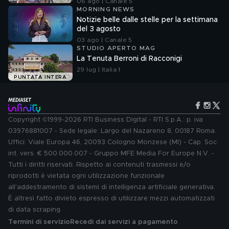
06 ago | Canale 5
MORNING NEWS
Notizie belle dalle stelle per la settimana
del 3 agosto
03 ago | Canale 5
STUDIO APERTO MAG
La Tenuta Berroni di Racconigi
29 lug | Italia 1
PUNTATA INTERA
Copyright ©1999-2026 RTI Business Digital - RTI S.p.A.: p. iva
03976881007 - Sede legale: Largo del Nazareno 8, 00187 Roma.
Uffici: Viale Europa 46, 20093 Cologno Monzese (MI) - Cap. Soc.
int. vers. € 500.000.007 - Gruppo MFE Media For Europe N.V. -
Tutti i diritti riservati. Rispetto ai contenuti trasmessi e/o
riprodotti è vietata ogni utilizzazione funzionale
all'addestramento di sistemi di intelligenza artificiale generativa.
È altresì fatto divieto espresso di utilizzare mezzi automatizzati
di data scraping.
Termini di servizio
Recedi dai servizi a pagamento