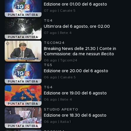
Edizione ore 01.00 del 6 agosto
07 ago | Canale 5
PUNTATA INTERA
TG4
Ultim'ora del 6 agosto, ore 02.00
07 ago | Rete 4
PUNTATA INTERA
TGCOM24
Breaking News delle 21.30 | Conte in
Commissione: da me nessun illecito
06 ago | Tgcom24
TG5
Edizione ore 20.00 del 6 agosto
06 ago | Canale 5
PUNTATA INTERA
TG4
Edizione ore 19.00 del 6 agosto
06 ago | Rete 4
PUNTATA INTERA
STUDIO APERTO
Edizione ore 18.30 del 6 agosto
06 ago | Italia 1
PUNTATA INTERA