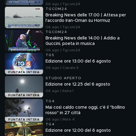
06 ago | Tgcom24
TGCOM24
Breaking News delle 17.00 | Attesa per
l'accordo Iran-Oman su Hormuz
06 ago | Tgcom24
TGCOM24
Breaking News delle 14.00 | Addio a
Guccini, poeta in musica
06 ago | Tgcom24
TG5
Edizione ore 13.00 del 6 agosto
06 ago | Canale 5
PUNTATA INTERA
STUDIO APERTO
Edizione ore 12.25 del 6 agosto
06 ago | Italia 1
PUNTATA INTERA
TG4
Mai così caldo come oggi, c'è il "bollino
rosso" in 27 città
06 ago | Rete 4
PUNTATA INTERA
TG4
Edizione ore 12.00 del 6 agosto