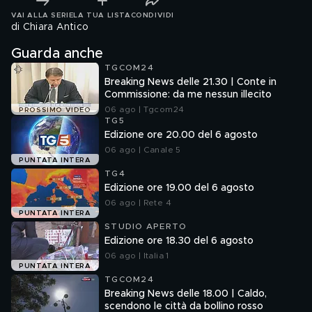
VAI ALLA SERIE
LA TUA LISTA
CONDIVIDI
di Chiara Antico
Guarda anche
TGCOM24
Breaking News delle 21.30 | Conte in
Commissione: da me nessun illecito
06 ago | Tgcom24
PROSSIMO VIDEO
TG5
Edizione ore 20.00 del 6 agosto
06 ago | Canale 5
PUNTATA INTERA
TG4
Edizione ore 19.00 del 6 agosto
06 ago | Rete 4
PUNTATA INTERA
STUDIO APERTO
Edizione ore 18.30 del 6 agosto
06 ago | Italia 1
PUNTATA INTERA
TGCOM24
Breaking News delle 18.00 | Caldo,
scendono le città da bollino rosso