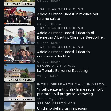
06 ago | Rete 4
PUNTATA INTERA
TG4 - DIARIO DEL GIORNO
Addio a Franco Baresi: in migliaia per
l'ultimo saluto
04 ago | Rete 4
TG4 - DIARIO DEL GIORNO
Addio a Franco Baresi: il ricordo di
Demetrio Albertini, Clarence Seedorf e
Giovanni Galli
04 ago | Rete 4
TG4 - DIARIO DEL GIORNO
Addio a Franco Baresi: il ricordo
commosso dei tifosi
04 ago | Rete 4
STUDIO APERTO MAG
La Tenuta Berroni di Racconigi
29 lug | Italia 1
PUNTATA INTERA
INTELLIGENZE ARTIFICIALI - IN MEZZO
A NOI
"Intelligenze artificiali - In mezzo a noi",
puntata 35: il progetto Glasswing
25 lug | Tgcom24
PUNTATA INTERA
STUDIO APERTO MAG
Un diario della vita in alpeggio