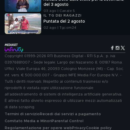
del 3 agosto
03 ago | Canale 5
IL TG DEI RAGAZZI
Puntata del 2 agosto
02 ago | Tgcom24
Copyright ©1999-2026 RTI Business Digital - RTI S.p.A.: p. iva
03976881007 - Sede legale: Largo del Nazareno 8, 00187 Roma.
Uffici: Viale Europa 46, 20093 Cologno Monzese (MI) - Cap. Soc.
int. vers. € 500.000.007 - Gruppo MFE Media For Europe N.V. -
Tutti i diritti riservati. Rispetto ai contenuti trasmessi e/o
riprodotti è vietata ogni utilizzazione funzionale
all'addestramento di sistemi di intelligenza artificiale generativa.
È altresì fatto divieto espresso di utilizzare mezzi automatizzati
di data scraping.
Termini di servizio
Recedi dai servizi a pagamento
Comitato Media e Minori
Parental Control
Regolamentazione per opere web
Privacy
Cookie policy