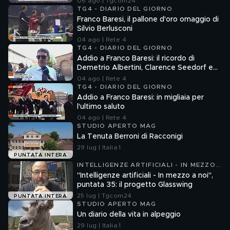
06 ago | Tgcom24
TG4 - DIARIO DEL GIORNO
Franco Baresi, il pallone d'oro omaggio di
Silvio Berlusconi
04 ago | Rete 4
TG4 - DIARIO DEL GIORNO
Addio a Franco Baresi: il ricordo di
Demetrio Albertini, Clarence Seedorf e
Giovanni Galli
04 ago | Rete 4
TG4 - DIARIO DEL GIORNO
Addio a Franco Baresi: in migliaia per
l'ultimo saluto
04 ago | Rete 4
STUDIO APERTO MAG
La Tenuta Berroni di Racconigi
29 lug | Italia 1
PUNTATA INTERA
INTELLIGENZE ARTIFICIALI - IN MEZZO
A NOI
"Intelligenze artificiali - In mezzo a noi",
puntata 35: il progetto Glasswing
25 lug | Tgcom24
PUNTATA INTERA
STUDIO APERTO MAG
Un diario della vita in alpeggio
29 lug | Italia 1