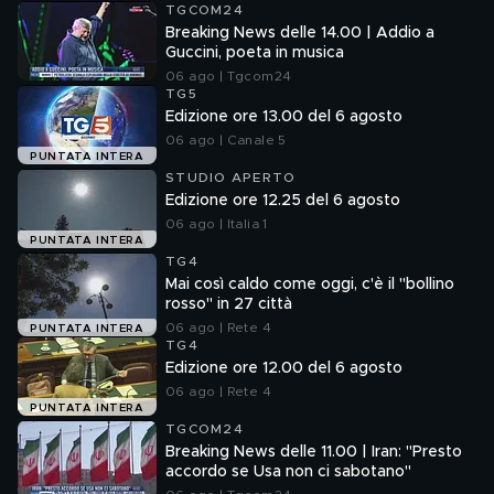
TGCOM24
Breaking News delle 14.00 | Addio a
Guccini, poeta in musica
06 ago | Tgcom24
TG5
Edizione ore 13.00 del 6 agosto
06 ago | Canale 5
PUNTATA INTERA
STUDIO APERTO
Edizione ore 12.25 del 6 agosto
06 ago | Italia 1
PUNTATA INTERA
TG4
Mai così caldo come oggi, c'è il "bollino
rosso" in 27 città
06 ago | Rete 4
PUNTATA INTERA
TG4
Edizione ore 12.00 del 6 agosto
06 ago | Rete 4
PUNTATA INTERA
TGCOM24
Breaking News delle 11.00 | Iran: "Presto
accordo se Usa non ci sabotano"