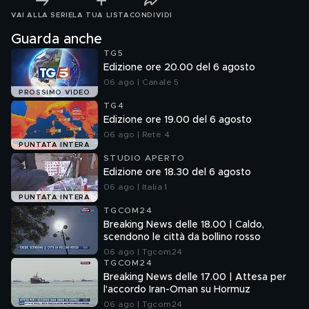
VAI ALLA SERIE
LA TUA LISTA
CONDIVIDI
Guarda anche
TG5
Edizione ore 20.00 del 6 agosto
06 ago | Canale 5
PROSSIMO VIDEO
TG4
Edizione ore 19.00 del 6 agosto
06 ago | Rete 4
PUNTATA INTERA
STUDIO APERTO
Edizione ore 18.30 del 6 agosto
06 ago | Italia 1
PUNTATA INTERA
TGCOM24
Breaking News delle 18.00 | Caldo,
scendono le città da bollino rosso
06 ago | Tgcom24
TGCOM24
Breaking News delle 17.00 | Attesa per
l'accordo Iran-Oman su Hormuz
06 ago | Tgcom24