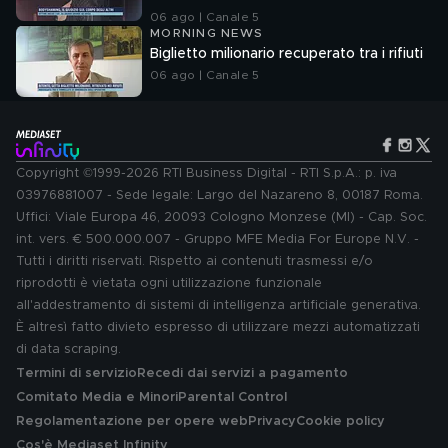
06 ago | Canale 5
MORNING NEWS
Biglietto milionario recuperato tra i rifiuti
06 ago | Canale 5
Copyright ©1999-2026 RTI Business Digital - RTI S.p.A.: p. iva
03976881007 - Sede legale: Largo del Nazareno 8, 00187 Roma.
Uffici: Viale Europa 46, 20093 Cologno Monzese (MI) - Cap. Soc.
int. vers. € 500.000.007 - Gruppo MFE Media For Europe N.V. -
Tutti i diritti riservati. Rispetto ai contenuti trasmessi e/o
riprodotti è vietata ogni utilizzazione funzionale
all'addestramento di sistemi di intelligenza artificiale generativa.
È altresì fatto divieto espresso di utilizzare mezzi automatizzati
di data scraping.
Termini di servizio
Recedi dai servizi a pagamento
Comitato Media e Minori
Parental Control
Regolamentazione per opere web
Privacy
Cookie policy
Cos'è Mediaset Infinity