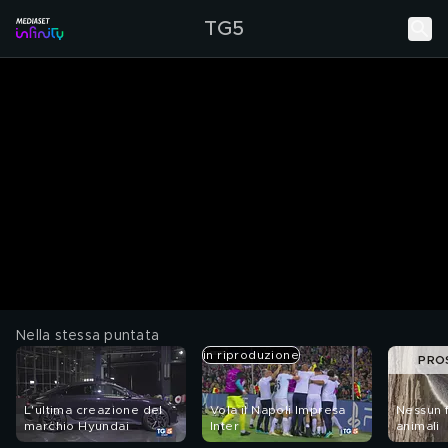
TG5
Nella stessa puntata
in riproduzione
PRO
L'ultima creazione del
Vola il Napoli Impresa
Nessun 
marchio Hyundai
Inter
animali