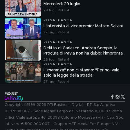
Mercoledì 29 luglio
29 lug | Rete 4
PUNTATA INTERA
ZONA BIANCA
L'intervista al vicepremier Matteo Salvini
27 lug | Rete 4
ZONA BIANCA
Delitto di Garlasco: Andrea Sempio, la
Procura di Pavia non ha dubbi: l'impronta
33 è la pistola fumante
28 lug | Rete 4
ZONA BIANCA
I "maranza" non ci stanno: "Per noi vale
solo la legge della strada"
27 lug | Rete 4
Copyright ©1999-2026 RTI Business Digital - RTI S.p.A.: p. iva
03976881007 - Sede legale: Largo del Nazareno 8, 00187 Roma.
Uffici: Viale Europa 46, 20093 Cologno Monzese (MI) - Cap. Soc.
int. vers. € 500.000.007 - Gruppo MFE Media For Europe N.V. -