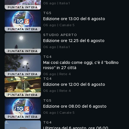
06 ago | Italia 1
PUNTATA INTERA
TG5
Edizione ore 13.00 del 6 agosto
06 ago | Canale 5
PUNTATA INTERA
STUDIO APERTO
Edizione ore 12.25 del 6 agosto
06 ago | Italia 1
PUNTATA INTERA
TG4
Mai così caldo come oggi, c'è il "bollino
rosso" in 27 città
06 ago | Rete 4
PUNTATA INTERA
TG4
Edizione ore 12.00 del 6 agosto
06 ago | Rete 4
PUNTATA INTERA
TG5
Edizione ore 08.00 del 6 agosto
06 ago | Canale 5
PUNTATA INTERA
TG4
Ultim'ora del 6 agosto, ore 06.00