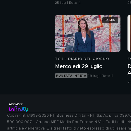
d
25 lug | Rete 4
25
51 MIN
TG4 - DIARIO DEL GIORNO
Z
Mercoledì 29 luglio
D
And
29 lug | Rete 4
PUNTATA INTERA
P
28
d
p
Copyright ©1999-2026 RTI Business Digital - RTI S.p.A.: p. iva 039
500.000.007 - Gruppo MFE Media For Europe N.V. - Tutti i diritti ris
artificiale generativa. È altresì fatto divieto espresso di utilizzare