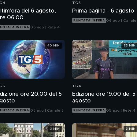
G4
TG5
ltim'ora del 6 agosto,
Prima pagina - 6 agosto
re 06.00
06 ago | Canale
PUNTATA INTERA
06 ago | Rete 4
UNTATA INTERA
40 MIN
33 MIN
G5
TG4
dizione ore 20.00 del 5
Edizione ore 19.00 del 5
gosto
agosto
05 ago | Canale 5
05 ago | Rete 4
UNTATA INTERA
PUNTATA INTERA
3 MIN
3 MIN