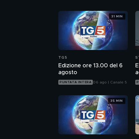
31 MIN
TG5
S
Edizione ore 13.00 del 6
E
agosto
a
06 ago | Canale 5
PUNTATA INTERA
P
35 MIN