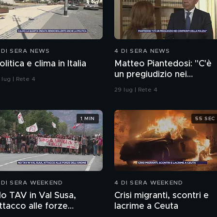
 DI SERA NEWS
4 DI SERA NEWS
olitica e clima in Italia
Matteo Piantedosi: "C'è
un pregiudizio nei
 lug | Rete 4
confronti della polizia"
29 lug | Rete 4
1 MIN
55 SEC
 DI SERA WEEKEND
4 DI SERA WEEKEND
o TAV in Val Susa,
Crisi migranti, scontri e
ttacco alle forze
lacrime a Ceuta