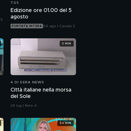
TG5
Edizione ore 01.00 del 5
agosto
 5
06 ago | Canale 5
PUNTATA INTERA
3 MIN
4 DI SERA NEWS
Città italiane nella morsa
del Sole
29 lug | Rete 4
54 MIN