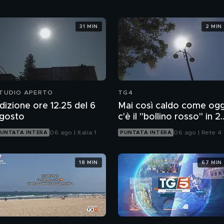
31 MIN
2 MIN
TUDIO APERTO
TG4
dizione ore 12.25 del 6
Mai così caldo come ogg
gosto
c'è il "bollino rosso" in 2
città
06 ago | Italia 1
06 ago | Rete 4
UNTATA INTERA
PUNTATA INTERA
18 MIN
67 MIN