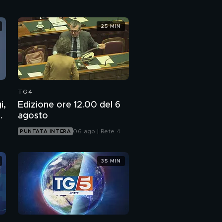
25 MIN
TG4
i,
Edizione ore 12.00 del 6
7
agosto
06 ago | Rete 4
PUNTATA INTERA
35 MIN