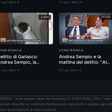
ell'ordine
 lug | Rete 4
01 ago | Rete 4
2 MIN
34 SEC
ONA BIANCA
ZONA BIANCA
elitto di Garlasco:
Andrea Sempio e la
rea Sempio, la
mattina del delitto: "Al
rocura di Pavia non ha
bar' No, non ci sono
 lug | Rete 4
23 lug | Rete 4
ubbi: l'impronta 33 è la
andato"
istola fumante
76881007 - Sede legale: Largo del Nazareno 8, 00187 Roma. Uffici: Vial
ervati. Rispetto ai contenuti trasmessi e/o riprodotti è vietata ogni uti
 mezzi automatizzati di data scraping.