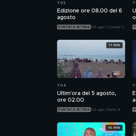
TG5
T
Edizione ore 08.00 del 6
U
agosto
o
06 ago | Canale 5
PUNTATA INTERA
P
17 MIN
TG4
T
Ultim'ora del 5 agosto,
E
ore 02.00
a
06 ago | Rete 4
PUNTATA INTERA
P
45 MIN