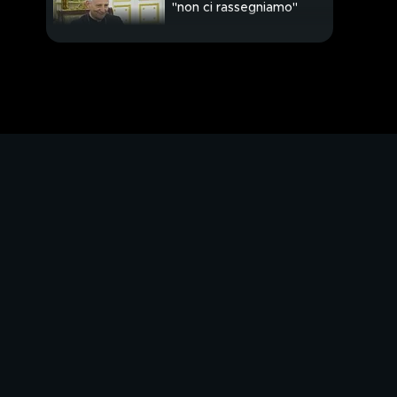
"non ci rassegniamo"
Al vertice Ue braccio
di ferro sui migranti
Lite tra giovani, 17enne
ucciso
"Lei lo ha respinto, lui
me l'ha uccisa"