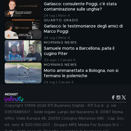
Garlasco: consulente Poggi, c'è stata
contaminazione sulle unghie?
24 lug | Rete 4
QUARTO GRADO
Garlasco: le testimonianze degli amici di
Marco Poggi
24 lug | Rete 4
MORNING NEWS
Samuele morto a Barcellona, parla il
cugino Piter
03 ago | Canale 5
MORNING NEWS
Morto ammanettato a Bologna, non si
fermano le polemiche
24 lug | Canale 5
Copyright ©1999-2026 RTI Business Digital - RTI S.p.A.: p. iva
03976881007 - Sede legale: Largo del Nazareno 8, 00187 Roma.
Uffici: Viale Europa 46, 20093 Cologno Monzese (MI) - Cap. Soc.
int. vers. € 500.000.007 - Gruppo MFE Media For Europe N.V. -