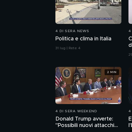
4 DI SERA NEWS
4
Politica e clima in Italia
C
d
31 lug | Rete 4
29
2 MIN
4 DI SERA WEEKEND
4
Donald Trump avverte:
E
"Possibili nuovi attacchi
l