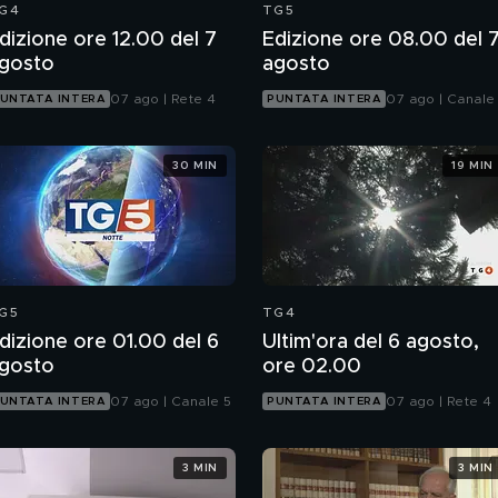
G4
TG5
dizione ore 12.00 del 7
Edizione ore 08.00 del 
gosto
agosto
07 ago | Rete 4
07 ago | Canale
UNTATA INTERA
PUNTATA INTERA
30 MIN
19 MIN
G5
TG4
dizione ore 01.00 del 6
Ultim'ora del 6 agosto,
gosto
ore 02.00
07 ago | Canale 5
07 ago | Rete 4
UNTATA INTERA
PUNTATA INTERA
3 MIN
3 MIN