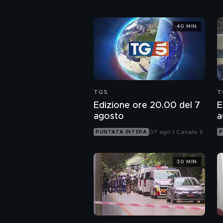
40 MIN
TG5
T
Edizione ore 20.00 del 7
E
agosto
a
07 ago | Canale 5
PUNTATA INTERA
P
30 MIN