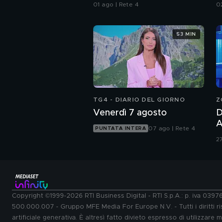
all'Iran"
I
01 ago | Rete 4
0
53 MIN
TG4 - DIARIO DEL GIORNO
Z
Venerdì 7 agosto
D
A
07 ago | Rete 4
PUNTATA INTERA
d
27
b
Copyright ©1999-2026 RTI Business Digital - RTI S.p.A.: p. iva 039
500.000.007 - Gruppo MFE Media For Europe N.V. - Tutti i diritti ris
artificiale generativa. È altresì fatto divieto espresso di utilizzare