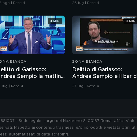
talia
2 ago | Rete 4
26 lug | Rete 4
3 MIN
3 MIN
ONA BIANCA
ZONA BIANCA
elitto di Garlasco:
Delitto di Garlasco:
ndrea Sempio la mattina
Andrea Sempio e il bar d
el delitto è stato in un
Vigevano e i racconti
 lug | Rete 4
27 lug | Rete 4
ar?
della madre
76881007 - Sede legale: Largo del Nazareno 8, 00187 Roma. Uffici: Vial
ervati. Rispetto ai contenuti trasmessi e/o riprodotti è vietata ogni uti
 mezzi automatizzati di data scraping.