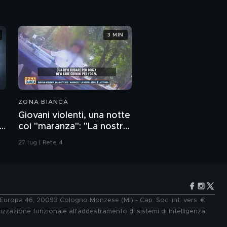
3 MIN
ZONA BIANCA
Giovani violenti, una notte
i
coi "maranza": "La nostra
legge è la strada"
27 lug | Rete 4
e Europa 46, 20093 Cologno Monzese (MI) - Cap. Soc. int. vers. €
lizzazione funzionale all'addestramento di sistemi di intelligenza