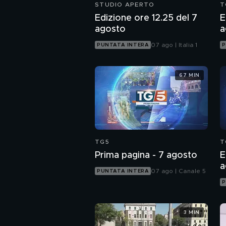
STUDIO APERTO
T
Edizione ore 12.25 del 7
E
agosto
a
07 ago | Italia 1
PUNTATA INTERA
P
67 MIN
TG5
T
Prima pagina - 7 agosto
E
a
07 ago | Canale 5
PUNTATA INTERA
P
3 MIN