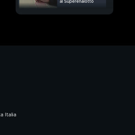
al Superenalotto
Dal governo stretta sul
superbonus
PROSSIMO VIDEO
 Italia