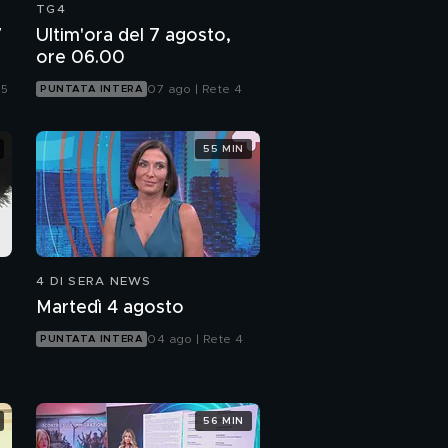
TG4
7
Ultim'ora del 7 agosto,
ore 06.00
 5
07 ago | Rete 4
PUNTATA INTERA
55 MIN
4 DI SERA NEWS
Martedì 4 agosto
04 ago | Rete 4
PUNTATA INTERA
56 MIN