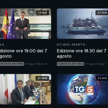
34 MIN
24 MIN
G4
STUDIO APERTO
dizione ore 19.00 del 7
Edizione ore 18.30 del 7
gosto
agosto
07 ago | Rete 4
07 ago | Italia 1
UNTATA INTERA
PUNTATA INTERA
25 MIN
34 MIN