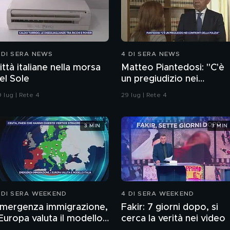
 DI SERA NEWS
4 DI SERA NEWS
ittà italiane nella morsa
Matteo Piantedosi: "C'è
el Sole
un pregiudizio nei
confronti della polizia"
 lug | Rete 4
29 lug | Rete 4
3 MIN
3 MIN
 DI SERA WEEKEND
4 DI SERA WEEKEND
mergenza immigrazione,
Fakir: 7 giorni dopo, si
'Europa valuta il modello
cerca la verità nei video