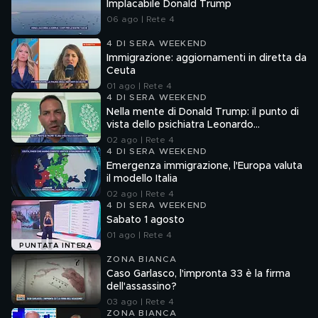
Implacabile Donald Trump
06 ago | Rete 4
4 DI SERA WEEKEND
Immigrazione: aggiornamenti in diretta da
Ceuta
01 ago | Rete 4
4 DI SERA WEEKEND
Nella mente di Donald Trump: il punto di
vista dello psichiatra Leonardo
Mendolicchio
02 ago | Rete 4
4 DI SERA WEEKEND
Emergenza immigrazione, l'Europa valuta
il modello Italia
02 ago | Rete 4
4 DI SERA WEEKEND
Sabato 1 agosto
01 ago | Rete 4
PUNTATA INTERA
ZONA BIANCA
Caso Garlasco, l'impronta 33 è la firma
dell'assassino?
03 ago | Rete 4
ZONA BIANCA