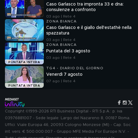
Caso Garlasco tra impronta 33 e dna:
consulenze a confronto
03 ago | Rete 4
ZONA BIANCA
Caso Garlasco e il giallo dell'estathè nella
spazzatura
03 ago | Rete 4
ZONA BIANCA
Puntata del 3 agosto
03 ago | Rete 4
PUNTATA INTERA
TG4 - DIARIO DEL GIORNO
Venerdì 7 agosto
07 ago | Rete 4
PUNTATA INTERA
Copyright ©1999-2026 RTI Business Digital - RTI S.p.A.: p. iva
03976881007 - Sede legale: Largo del Nazareno 8, 00187 Roma.
Uffici: Viale Europa 46, 20093 Cologno Monzese (MI) - Cap. Soc.
int. vers. € 500.000.007 - Gruppo MFE Media For Europe N.V. -