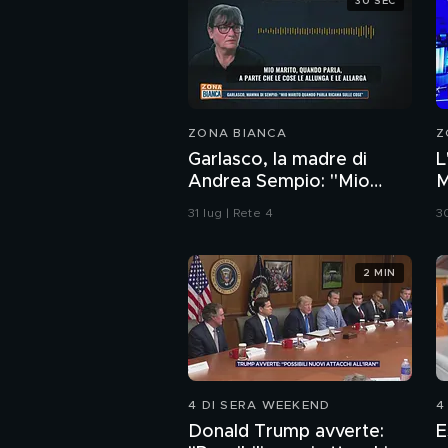
30 SEC
ZONA BIANCA
Z
Garlasco, la madre di
L
Andrea Sempio: "Mio
M
marito quando parla
G
31 lug | Rete 4
30
ricama sulle cose"
2 MIN
4 DI SERA WEEKEND
4
Donald Trump avverte:
E