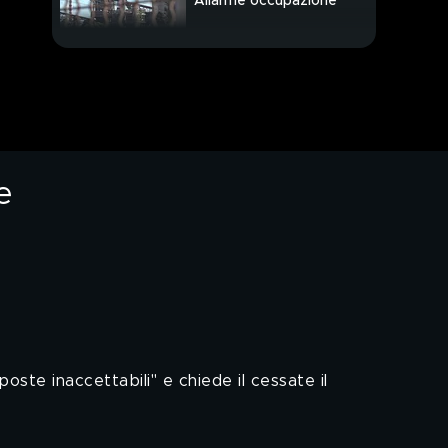
Allarme occupazione
"Restiamo coerenti no
a invio di truppe"
Vertice Russia-
Ucraina Papa offre
mediazione
e
oste inaccettabili" e chiede il cessate il