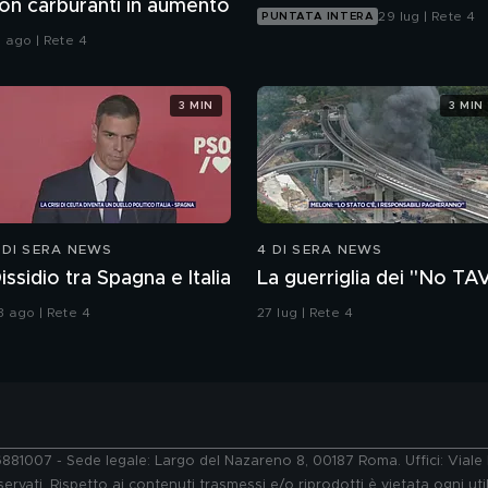
on carburanti in aumento
29 lug | Rete 4
PUNTATA INTERA
1 ago | Rete 4
3 MIN
3 MIN
 DI SERA NEWS
4 DI SERA NEWS
issidio tra Spagna e Italia
La guerriglia dei "No TA
3 ago | Rete 4
27 lug | Rete 4
76881007 - Sede legale: Largo del Nazareno 8, 00187 Roma. Uffici: Vial
ervati. Rispetto ai contenuti trasmessi e/o riprodotti è vietata ogni uti