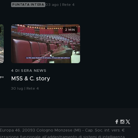
03 ago | Rete 4
PUNTATA INTERA
2 MIN
4 DI SERA NEWS
V"
M5S & C. story
30 lug | Rete 4
e Europa 46, 20093 Cologno Monzese (MI) - Cap. Soc. int. vers. €
lizzazione funzionale all'addestramento di sistemi di intelligenza