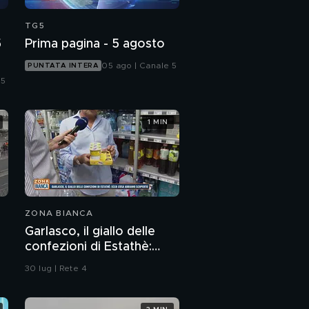
TG5
5
Prima pagina - 5 agosto
05 ago | Canale 5
PUNTATA INTERA
 5
1 MIN
ZONA BIANCA
Garlasco, il giallo delle
confezioni di Estathè:
ecco cosa abbiamo
30 lug | Rete 4
scoperto