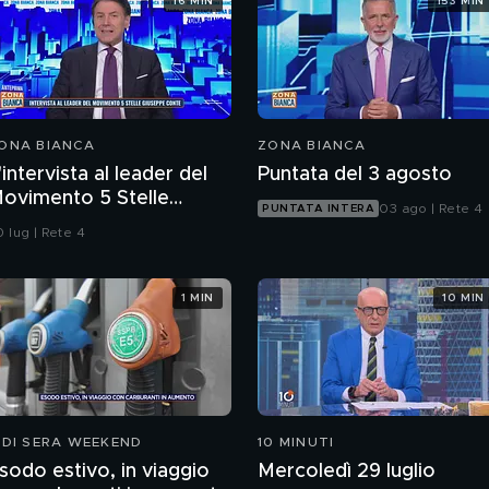
16 MIN
153 MIN
ONA BIANCA
ZONA BIANCA
'intervista al leader del
Puntata del 3 agosto
ovimento 5 Stelle
03 ago | Rete 4
PUNTATA INTERA
iuseppe Conte
 lug | Rete 4
1 MIN
10 MIN
 DI SERA WEEKEND
10 MINUTI
sodo estivo, in viaggio
Mercoledì 29 luglio