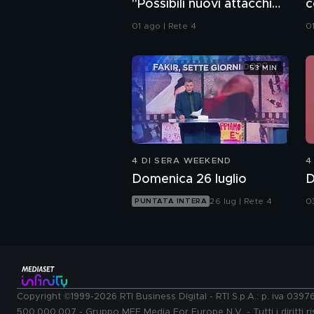
"Possibili nuovi attacchi
c
all'Iran"
01 ago | Rete 4
0
53 MIN
4 DI SERA WEEKEND
4
Domenica 26 luglio
D
26 lug | Rete 4
0
PUNTATA INTERA
Copyright ©1999-2026 RTI Business Digital - RTI S.p.A.: p. iva 039
500.000.007 - Gruppo MFE Media For Europe N.V. - Tutti i diritti ris