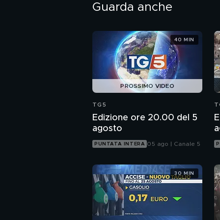
Guarda anche
40 MIN
PROSSIMO VIDEO
TG5
T
Edizione ore 20.00 del 5
E
agosto
a
05 ago | Canale 5
PUNTATA INTERA
P
30 MIN