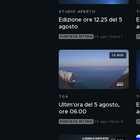
STUDIO APERTO
T
Edizione ore 12.25 del 5
E
agosto
a
05 ago | Italia 1
PUNTATA INTERA
P
19 MIN
TG4
T
Ultim'ora del 5 agosto,
E
ore 06.00
a
05 ago | Rete 4
PUNTATA INTERA
P