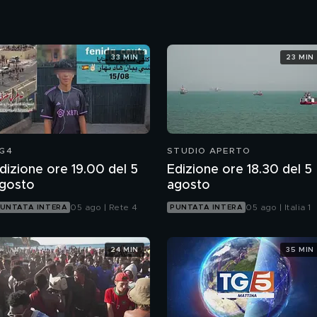
33 MIN
23 MIN
G4
STUDIO APERTO
dizione ore 19.00 del 5
Edizione ore 18.30 del 5
gosto
agosto
05 ago | Rete 4
05 ago | Italia 1
UNTATA INTERA
PUNTATA INTERA
24 MIN
35 MIN