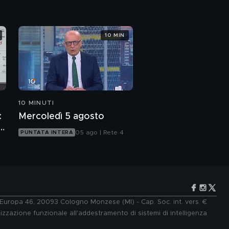
10 MIN
10 MINUTI
:
Mercoledì 5 agosto
p
05 ago | Rete 4
PUNTATA INTERA
e Europa 46, 20093 Cologno Monzese (MI) - Cap. Soc. int. vers. €
lizzazione funzionale all'addestramento di sistemi di intelligenza