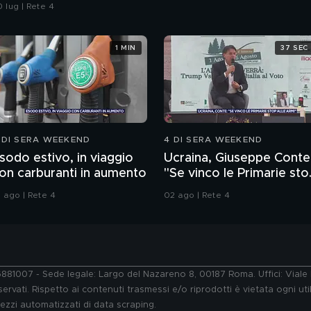
arabinieri
 lug | Rete 4
1 MIN
37 SEC
 DI SERA WEEKEND
4 DI SERA WEEKEND
sodo estivo, in viaggio
Ucraina, Giuseppe Conte
on carburanti in aumento
"Se vinco le Primarie sto
alle armi"
1 ago | Rete 4
02 ago | Rete 4
76881007 - Sede legale: Largo del Nazareno 8, 00187 Roma. Uffici: Vial
ervati. Rispetto ai contenuti trasmessi e/o riprodotti è vietata ogni uti
 mezzi automatizzati di data scraping.