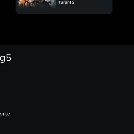
Taranto
PROSSIMO VIDEO
Silvia incontra Adriano
"Sto bene e in buone
mani"
Tg5
Gli uomini d'oro al
cinema
E' un "supersabato", le
grandi in campo
I paracadutisti del Col
Moschin
orte.