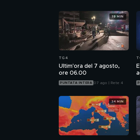
19 MIN
TG4
T
Ultim'ora del 7 agosto,
E
ore 06.00
a
07 ago | Rete 4
PUNTATA INTERA
P
34 MIN