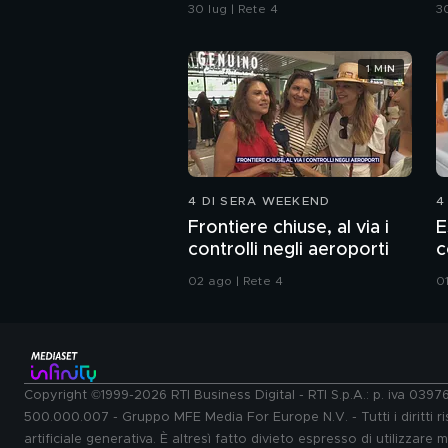
sulle bottiglie senza
C
30 lug | Rete 4
30
tappo
1 MIN
4 DI SERA WEEKEND
4
Frontiere chiuse, al via i
E
controlli negli aeroporti
c
02 ago | Rete 4
0
Copyright ©1999-2026 RTI Business Digital - RTI S.p.A.: p. iva 039
500.000.007 - Gruppo MFE Media For Europe N.V. - Tutti i diritti ris
artificiale generativa. È altresì fatto divieto espresso di utilizzare