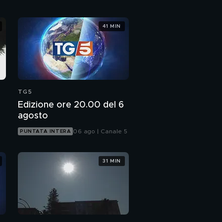
41 MIN
TG5
Edizione ore 20.00 del 6
agosto
06 ago | Canale 5
PUNTATA INTERA
31 MIN