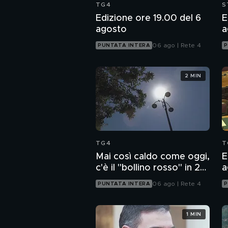
TG4
S
Edizione ore 19.00 del 6
E
agosto
a
06 ago | Rete 4
PUNTATA INTERA
P
2 MIN
TG4
T
Mai così caldo come oggi,
E
c'è il "bollino rosso" in 27
a
città
06 ago | Rete 4
PUNTATA INTERA
P
1 MIN