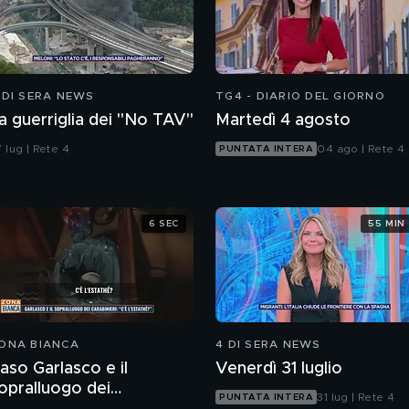
 DI SERA NEWS
TG4 - DIARIO DEL GIORNO
a guerriglia dei "No TAV"
Martedì 4 agosto
 lug | Rete 4
04 ago | Rete 4
PUNTATA INTERA
6 SEC
55 MIN
ONA BIANCA
4 DI SERA NEWS
aso Garlasco e il
Venerdì 31 luglio
opralluogo dei
31 lug | Rete 4
PUNTATA INTERA