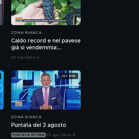
ZONA BIANCA
Caldo record e nel pavese
già si vendemmia:
"Rischiamo di avere meno
30 lug | Rete 4
vino"
153 MIN
ZONA BIANCA
Puntata del 3 agosto
03 ago | Rete 4
PUNTATA INTERA