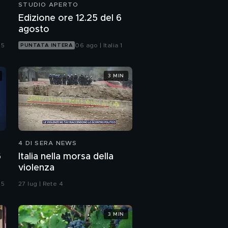
STUDIO APERTO
Edizione ore 12.25 del 6
agosto
 5
06 ago | Italia 1
PUNTATA INTERA
3 MIN
4 DI SERA NEWS
6
Italia nella morsa della
violenza
 5
27 lug | Rete 4
3 MIN