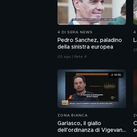
4 DI SERA NEWS
4
Pedro Sanchez, paladino
L
della sinistra europea
27
03 ago | Rete 4
2 MIN
ZONA BIANCA
Z
Garlasco, il giallo
C
dell'ordinanza di Vigevano
s