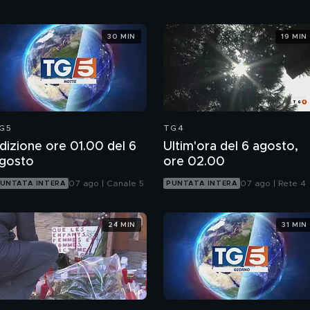
30 MIN
19 MIN
G5
TG4
dizione ore 01.00 del 6
Ultim'ora del 6 agosto,
gosto
ore 02.00
07 ago | Canale 5
07 ago | Rete 4
UNTATA INTERA
PUNTATA INTERA
24 MIN
31 MIN