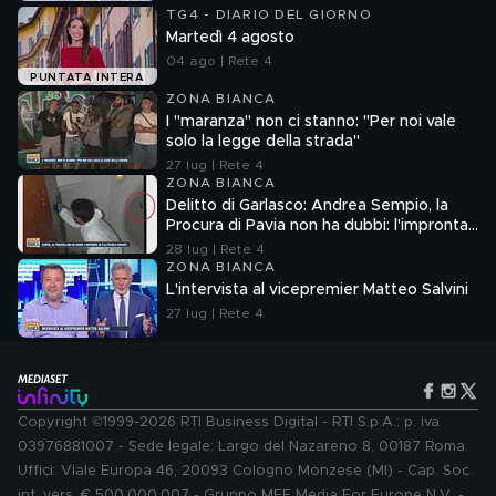
TG4 - DIARIO DEL GIORNO
Martedì 4 agosto
04 ago | Rete 4
PUNTATA INTERA
ZONA BIANCA
I "maranza" non ci stanno: "Per noi vale
solo la legge della strada"
27 lug | Rete 4
ZONA BIANCA
Delitto di Garlasco: Andrea Sempio, la
Procura di Pavia non ha dubbi: l'impronta
33 è la pistola fumante
28 lug | Rete 4
ZONA BIANCA
L'intervista al vicepremier Matteo Salvini
27 lug | Rete 4
Copyright ©1999-2026 RTI Business Digital - RTI S.p.A.: p. iva
03976881007 - Sede legale: Largo del Nazareno 8, 00187 Roma.
Uffici: Viale Europa 46, 20093 Cologno Monzese (MI) - Cap. Soc.
int. vers. € 500.000.007 - Gruppo MFE Media For Europe N.V. -