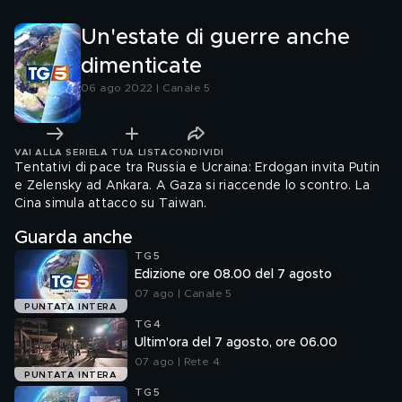
Un'estate di guerre anche
dimenticate
06 ago 2022 | Canale 5
VAI ALLA SERIE
LA TUA LISTA
CONDIVIDI
Tentativi di pace tra Russia e Ucraina: Erdogan invita Putin
e Zelensky ad Ankara. A Gaza si riaccende lo scontro. La
Cina simula attacco su Taiwan.
Guarda anche
TG5
Edizione ore 08.00 del 7 agosto
07 ago | Canale 5
PUNTATA INTERA
TG4
Ultim'ora del 7 agosto, ore 06.00
07 ago | Rete 4
PUNTATA INTERA
TG5