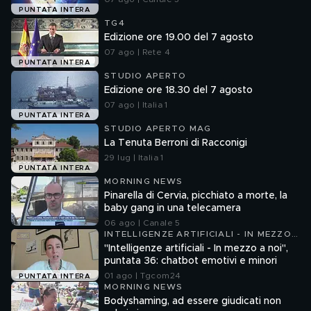
PUNTATA INTERA
TG4
Edizione ore 19.00 del 7 agosto
07 ago | Rete 4
PUNTATA INTERA
STUDIO APERTO
Edizione ore 18.30 del 7 agosto
07 ago | Italia 1
PUNTATA INTERA
STUDIO APERTO MAG
La Tenuta Berroni di Racconigi
29 lug | Italia 1
PUNTATA INTERA
MORNING NEWS
Pinarella di Cervia, picchiato a morte, la
baby gang in una telecamera
06 ago | Canale 5
INTELLIGENZE ARTIFICIALI - IN MEZZO
A NOI
"Intelligenze artificiali - In mezzo a noi",
puntata 36: chatbot emotivi e minori
01 ago | Tgcom24
PUNTATA INTERA
MORNING NEWS
Bodyshaming, ad essere giudicati non