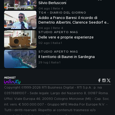
Silvio Berlusconi
04 ago | Rete 4
TG4 - DIARIO DEL GIORNO
Addio a Franco Baresi: il ricordo di
Demetrio Albertini, Clarence Seedorf e
Giovanni Galli
04 ago | Rete 4
STUDIO APERTO MAG
Delle vere e proprie esperienze
02 ago | Italia 1
STUDIO APERTO MAG
Il territorio di Baunei in Sardegna
29 lug | Italia 1
Copyright ©1999-2026 RTI Business Digital - RTI S.p.A.: p. iva
03976881007 - Sede legale: Largo del Nazareno 8, 00187 Roma.
Uffici: Viale Europa 46, 20093 Cologno Monzese (MI) - Cap. Soc.
int. vers. € 500.000.007 - Gruppo MFE Media For Europe N.V. -
Tutti i diritti riservati. Rispetto ai contenuti trasmessi e/o