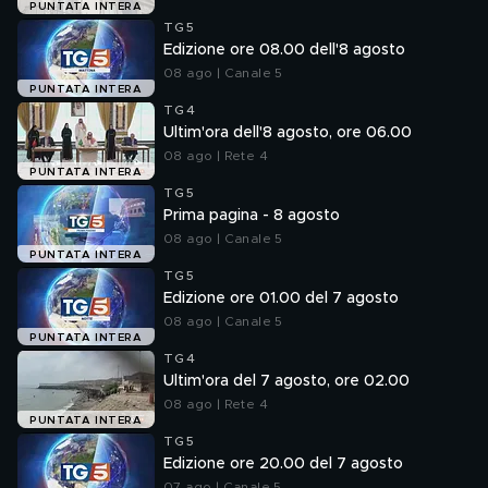
PUNTATA INTERA
TG5
Edizione ore 08.00 dell'8 agosto
08 ago | Canale 5
PUNTATA INTERA
TG4
Ultim'ora dell'8 agosto, ore 06.00
08 ago | Rete 4
PUNTATA INTERA
TG5
Prima pagina - 8 agosto
08 ago | Canale 5
PUNTATA INTERA
TG5
Edizione ore 01.00 del 7 agosto
08 ago | Canale 5
PUNTATA INTERA
TG4
Ultim'ora del 7 agosto, ore 02.00
08 ago | Rete 4
PUNTATA INTERA
TG5
Edizione ore 20.00 del 7 agosto
07 ago | Canale 5