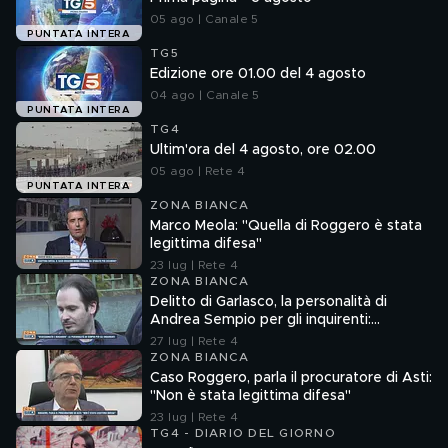
05 ago | Canale 5
PUNTATA INTERA
TG5
Edizione ore 01.00 del 4 agosto
04 ago | Canale 5
PUNTATA INTERA
TG4
Ultim'ora del 4 agosto, ore 02.00
05 ago | Rete 4
PUNTATA INTERA
ZONA BIANCA
Marco Meola: "Quella di Roggero è stata
legittima difesa"
23 lug | Rete 4
ZONA BIANCA
Delitto di Garlasco, la personalità di
Andrea Sempio per gli inquirenti:
"Ossessionato e bugiardo"
27 lug | Rete 4
ZONA BIANCA
Caso Roggero, parla il procuratore di Asti:
"Non è stata legittima difesa"
23 lug | Rete 4
TG4 - DIARIO DEL GIORNO