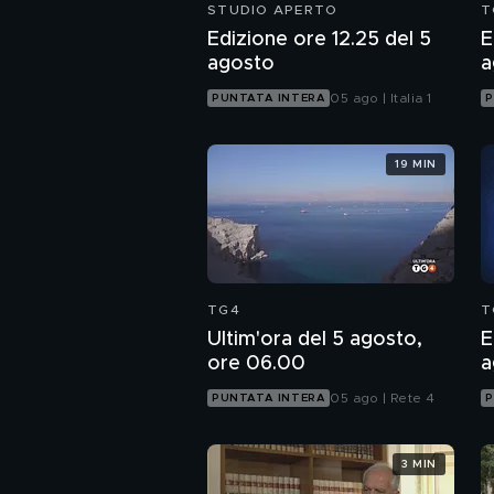
STUDIO APERTO
T
Edizione ore 12.25 del 5
E
agosto
a
05 ago | Italia 1
PUNTATA INTERA
P
19 MIN
TG4
T
Ultim'ora del 5 agosto,
E
ore 06.00
a
05 ago | Rete 4
PUNTATA INTERA
P
3 MIN