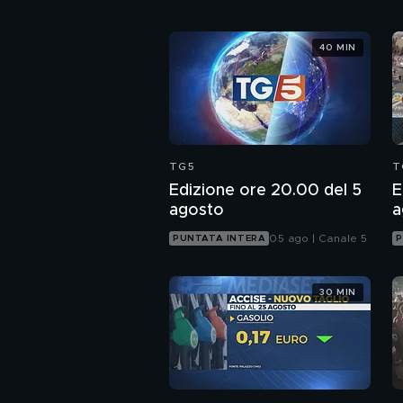
40 MIN
TG5
T
Edizione ore 20.00 del 5
E
agosto
a
05 ago | Canale 5
PUNTATA INTERA
P
30 MIN