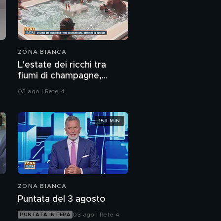
ZONA BIANCA
L'estate dei ricchi tra
fiumi di champagne,
ostriche ed eccessi
03 ago | Rete 4
153 MIN
ZONA BIANCA
Puntata del 3 agosto
03 ago | Rete 4
PUNTATA INTERA