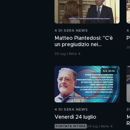
4 DI SERA NEWS
4
Matteo Piantedosi: "C'è
P
un pregiudizio nei
31
confronti della polizia"
29 lug | Rete 4
55 MIN
4 DI SERA NEWS
Z
Venerdì 24 luglio
M
R
24 lug | Rete 4
PUNTATA INTERA