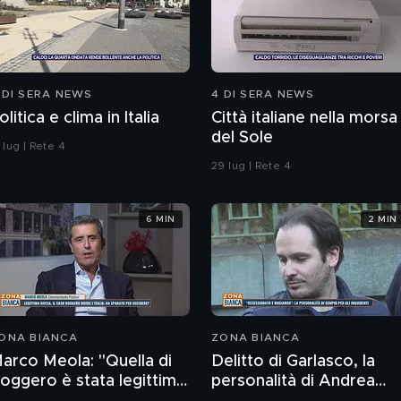
 DI SERA NEWS
4 DI SERA NEWS
olitica e clima in Italia
Città italiane nella morsa
del Sole
 lug | Rete 4
29 lug | Rete 4
6 MIN
2 MIN
ONA BIANCA
ZONA BIANCA
arco Meola: "Quella di
Delitto di Garlasco, la
oggero è stata legittima
personalità di Andrea