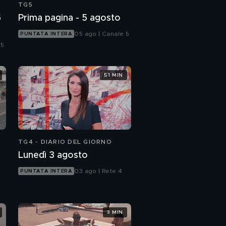
TG5
5
Prima pagina - 5 agosto
05 ago | Canale 5
PUNTATA INTERA
 5
51 MIN
TG4 - DIARIO DEL GIORNO
Lunedì 3 agosto
03 ago | Rete 4
PUNTATA INTERA
3 MIN