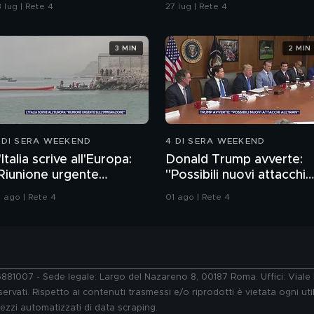
ifesa"
Sempio per gli inquirenti:
 lug | Rete 4
27 lug | Rete 4
"Ossessionato e
bugiardo"
3 MIN
2 MIN
 DI SERA WEEKEND
4 DI SERA WEEKEND
'Italia scrive all'Europa:
Donald Trump avverte:
Riunione urgente
"Possibili nuovi attacchi
ull'immigrazione"
all'Iran"
1 ago | Rete 4
01 ago | Rete 4
76881007 - Sede legale: Largo del Nazareno 8, 00187 Roma. Uffici: Vial
ervati. Rispetto ai contenuti trasmessi e/o riprodotti è vietata ogni uti
 mezzi automatizzati di data scraping.