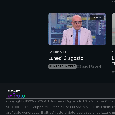
d
23
10 MIN
10 MINUTI
4
Lunedì 3 agosto
L
"
03 ago | Rete 4
PUNTATA INTERA
s
0
Copyright ©1999-2026 RTI Business Digital - RTI S.p.A.: p. iva 039
500.000.007 - Gruppo MFE Media For Europe N.V. - Tutti i diritti ris
artificiale generativa. È altresì fatto divieto espresso di utilizzare