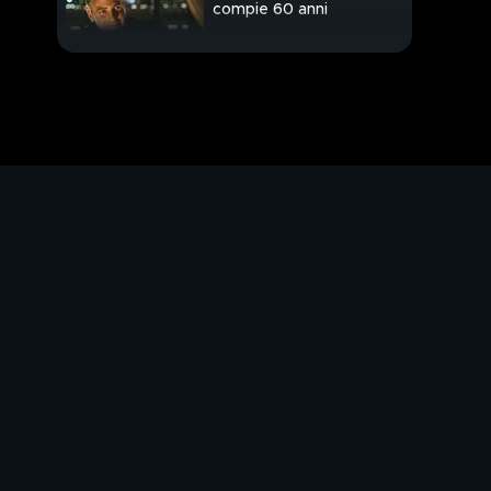
compie 60 anni
Da stasera in seconda
serata su Italia1, Venus
club
Atterrato con
successo