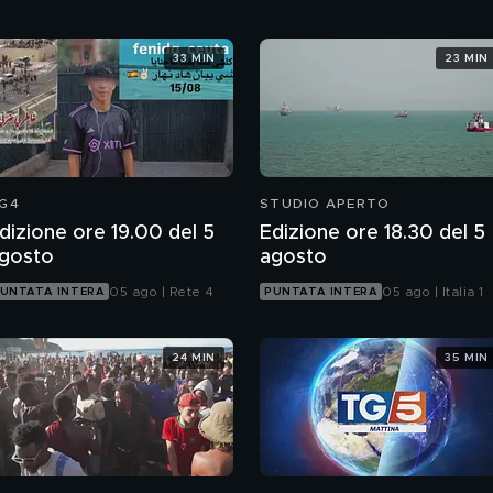
33 MIN
23 MIN
G4
STUDIO APERTO
dizione ore 19.00 del 5
Edizione ore 18.30 del 5
gosto
agosto
05 ago | Rete 4
05 ago | Italia 1
UNTATA INTERA
PUNTATA INTERA
24 MIN
35 MIN