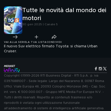
Tutte le novità dal mondo dei
motori
30 gen 2025 | Canale 5
VAI ALLA SERIE
LA TUA LISTA
CONDIVIDI
Il nuovo Suv elettrico firmato Toyota: si chiama Urban
Cruiser.
Copyright ©1999-2026 RTI Business Digital - RTI S.p.A.: p. iva
03976881007 - Sede legale: Largo del Nazareno 8, 00187 Roma.
Uffici: Viale Europa 46, 20093 Cologno Monzese (MI) - Cap. Soc.
int. vers. € 500.000.007 - Gruppo MFE Media For Europe N.V. -
Tutti i diritti riservati. Rispetto ai contenuti trasmessi e/o
riprodotti è vietata ogni utilizzazione funzionale
all'addestramento di sistemi di intelligenza artificiale generativa.