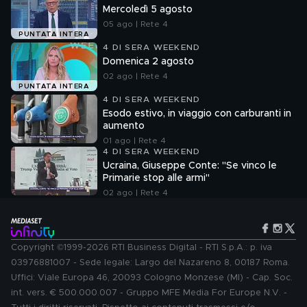
Mercoledì 5 agosto
05 ago | Rete 4
PUNTATA INTERA
4 DI SERA WEEKEND
Domenica 2 agosto
02 ago | Rete 4
PUNTATA INTERA
4 DI SERA WEEKEND
Esodo estivo, in viaggio con carburanti in
aumento
01 ago | Rete 4
4 DI SERA WEEKEND
Ucraina, Giuseppe Conte: "Se vinco le
Primarie stop alle armi"
02 ago | Rete 4
Copyright ©1999-2026 RTI Business Digital - RTI S.p.A.: p. iva
03976881007 - Sede legale: Largo del Nazareno 8, 00187 Roma.
Uffici: Viale Europa 46, 20093 Cologno Monzese (MI) - Cap. Soc.
int. vers. € 500.000.007 - Gruppo MFE Media For Europe N.V. -