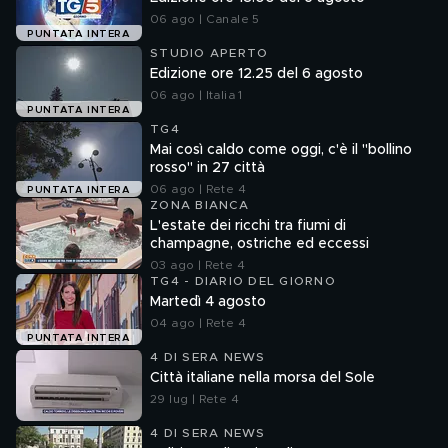
06 ago | Canale 5
PUNTATA INTERA
STUDIO APERTO
Edizione ore 12.25 del 6 agosto
06 ago | Italia 1
PUNTATA INTERA
TG4
Mai così caldo come oggi, c'è il "bollino
rosso" in 27 città
06 ago | Rete 4
PUNTATA INTERA
ZONA BIANCA
L'estate dei ricchi tra fiumi di
champagne, ostriche ed eccessi
03 ago | Rete 4
TG4 - DIARIO DEL GIORNO
Martedì 4 agosto
04 ago | Rete 4
PUNTATA INTERA
4 DI SERA NEWS
Città italiane nella morsa del Sole
29 lug | Rete 4
4 DI SERA NEWS