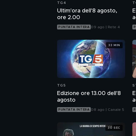
TG4
T
Ultim'ora dell'8 agosto,
E
ore 2.00
a
09 ago | Rete 4
PUNTATA INTERA
P
33 MIN
TG5
S
Edizione ore 13.00 dell'8
E
agosto
a
08 ago | Canale 5
PUNTATA INTERA
P
30 SEC