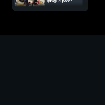
spiragli di pace?
Conclave, la data e il
"nodo" Becciu
PROSSIMO VIDEO
I giovani a San Pietro,
l'omaggio a Francesco