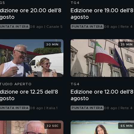
G5
TG4
dizione ore 20.00 dell'8
Edizione ore 19.00 dell'8
gosto
agosto
08 ago | Canale 5
08 ago | Rete 4
UNTATA INTERA
PUNTATA INTERA
30 MIN
25 MIN
TUDIO APERTO
TG4
dizione ore 12.25 dell'8
Edizione ore 12.00 dell'8
gosto
agosto
08 ago | Italia 1
08 ago | Rete 4
UNTATA INTERA
PUNTATA INTERA
32 SEC
65 MIN