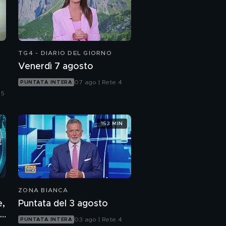
TG4 - DIARIO DEL GIORNO
Venerdì 7 agosto
07 ago | Rete 4
PUNTATA INTERA
 5
153 MIN
ZONA BIANCA
e,
Puntata del 3 agosto
03 ago | Rete 4
PUNTATA INTERA