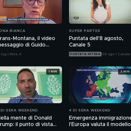
ONA BIANCA
SUPER PARTES
rans-Montana, il video
Puntata dell'8 agosto,
essaggio di Guido
Canale 5
ertolaso per Leonardo
 lug | Rete 4
08 ago | Canale
PUNTATA INTERA
ove
1 MIN
3 MIN
 DI SERA WEEKEND
4 DI SERA WEEKEND
ella mente di Donald
Emergenza immigrazion
rump: il punto di vista
l'Europa valuta il modello