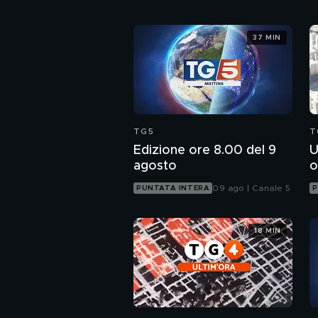
37 MIN
TG5
T
Edizione ore 8.00 del 9
U
agosto
o
09 ago | Canale 5
PUNTATA INTERA
P
18 MIN