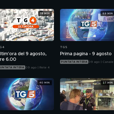
18 MIN
69 MIN
G4
TG5
ltim'ora del 9 agosto,
Prima pagina - 9 agosto
re 6.00
09 ago | Canale
PUNTATA INTERA
09 ago | Rete 4
UNTATA INTERA
40 MIN
37 MIN