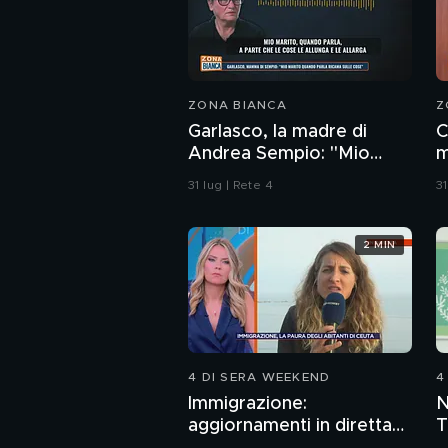
ZONA BIANCA
Z
Garlasco, la madre di
C
Andrea Sempio: "Mio
m
marito quando parla
B
31 lug | Rete 4
31
ricama sulle cose"
B
2 MIN
4 DI SERA WEEKEND
4
Immigrazione:
N
aggiornamenti in diretta
T