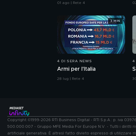
da Ceuta
d
01 ago | Rete 4
0
M
3 MIN
4 DI SERA NEWS
4
Armi per l'Italia
S
28 lug | Rete 4
30
Copyright ©1999-2026 RTI Business Digital - RTI S.p.A.: p. iva 039
500.000.007 - Gruppo MFE Media For Europe N.V. - Tutti i diritti ris
artificiale generativa. È altresì fatto divieto espresso di utilizzare