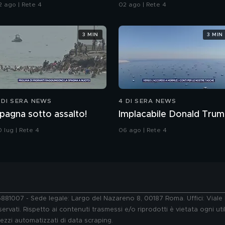
ello psichiatra Leonardo
Italia
2 ago | Rete 4
02 ago | Rete 4
endolicchio
3 MIN
3 MIN
 DI SERA NEWS
4 DI SERA NEWS
pagna sotto assalto!
Implacabile Donald Tru
 lug | Rete 4
06 ago | Rete 4
76881007 - Sede legale: Largo del Nazareno 8, 00187 Roma. Uffici: Vial
ervati. Rispetto ai contenuti trasmessi e/o riprodotti è vietata ogni uti
 mezzi automatizzati di data scraping.