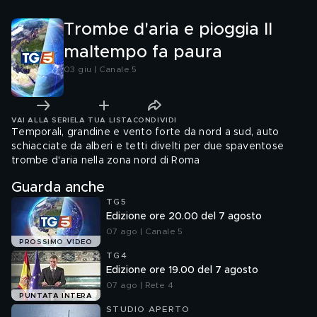
Trombe d'aria e pioggia Il
maltempo fa paura
03 giu | Canale 5
VAI ALLA SERIE
LA TUA LISTA
CONDIVIDI
Temporali, grandine e vento forte da nord a sud, auto
schiacciate da alberi e tetti divelti per due spaventose
trombe d'aria nella zona nord di Roma
Guarda anche
TG5
Edizione ore 20.00 del 7 agosto
07 ago | Canale 5
PROSSIMO VIDEO
TG4
Edizione ore 19.00 del 7 agosto
07 ago | Rete 4
PUNTATA INTERA
STUDIO APERTO