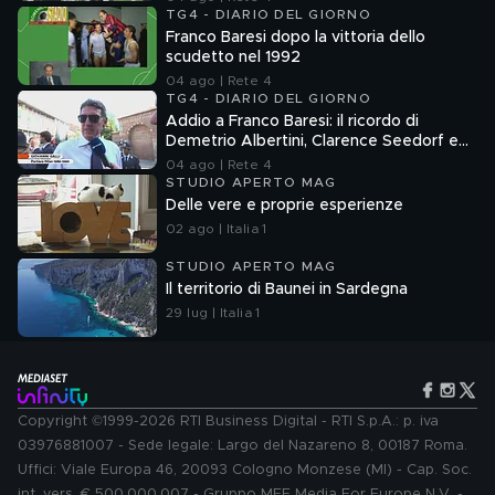
TG4 - DIARIO DEL GIORNO
Franco Baresi dopo la vittoria dello
scudetto nel 1992
04 ago | Rete 4
TG4 - DIARIO DEL GIORNO
Addio a Franco Baresi: il ricordo di
Demetrio Albertini, Clarence Seedorf e
Giovanni Galli
04 ago | Rete 4
STUDIO APERTO MAG
Delle vere e proprie esperienze
02 ago | Italia 1
STUDIO APERTO MAG
Il territorio di Baunei in Sardegna
29 lug | Italia 1
Copyright ©1999-2026 RTI Business Digital - RTI S.p.A.: p. iva
03976881007 - Sede legale: Largo del Nazareno 8, 00187 Roma.
Uffici: Viale Europa 46, 20093 Cologno Monzese (MI) - Cap. Soc.
int. vers. € 500.000.007 - Gruppo MFE Media For Europe N.V. -