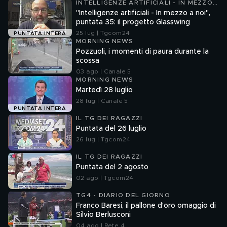
INTELLIGENZE ARTIFICIALI - IN MEZZO
A NOI
"Intelligenze artificiali - In mezzo a noi",
puntata 35: il progetto Glasswing
25 lug | Tgcom24
PUNTATA INTERA
MORNING NEWS
Pozzuoli, i momenti di paura durante la
scossa
03 ago | Canale 5
MORNING NEWS
Martedì 28 luglio
28 lug | Canale 5
PUNTATA INTERA
IL TG DEI RAGAZZI
Puntata del 26 luglio
26 lug | Tgcom24
IL TG DEI RAGAZZI
Puntata del 2 agosto
02 ago | Tgcom24
TG4 - DIARIO DEL GIORNO
Franco Baresi, il pallone d'oro omaggio di
Silvio Berlusconi
04 ago | Rete 4