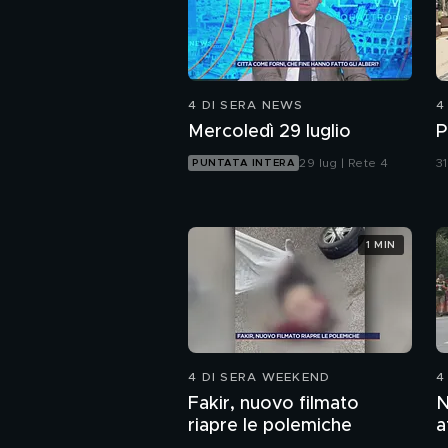
4 DI SERA NEWS
4
Mercoledì 29 luglio
P
29 lug | Rete 4
31
PUNTATA INTERA
1 MIN
4 DI SERA WEEKEND
4
Fakir, nuovo filmato
N
riapre le polemiche
a