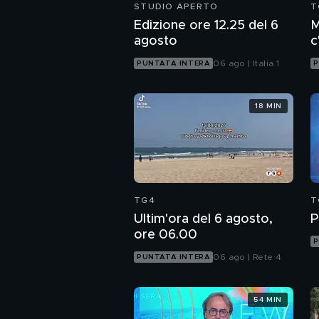
STUDIO APERTO
T
Edizione ore 12.25 del 6
M
agosto
c
c
06 ago | Italia 1
PUNTATA INTERA
P
18 MIN
TG4
T
Ultim'ora del 6 agosto,
P
ore 06.00
P
06 ago | Rete 4
PUNTATA INTERA
54 MIN