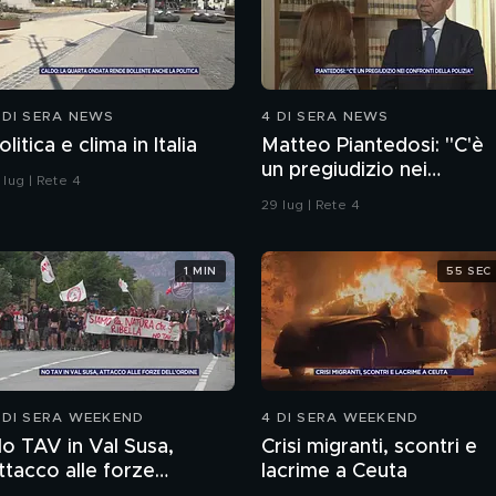
 DI SERA NEWS
4 DI SERA NEWS
olitica e clima in Italia
Matteo Piantedosi: "C'è
un pregiudizio nei
 lug | Rete 4
confronti della polizia"
29 lug | Rete 4
1 MIN
55 SEC
 DI SERA WEEKEND
4 DI SERA WEEKEND
o TAV in Val Susa,
Crisi migranti, scontri e
ttacco alle forze
lacrime a Ceuta