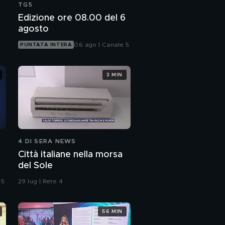
TG5
Edizione ore 08.00 del 6
agosto
06 ago | Canale 5
PUNTATA INTERA
3 MIN
4 DI SERA NEWS
Città italiane nella morsa
del Sole
 5
29 lug | Rete 4
56 MIN