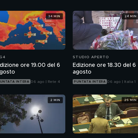
34 MIN
24 MIN
G4
STUDIO APERTO
dizione ore 19.00 del 6
Edizione ore 18.30 del 6
gosto
agosto
06 ago | Rete 4
06 ago | Italia 1
UNTATA INTERA
PUNTATA INTERA
2 MIN
25 MIN