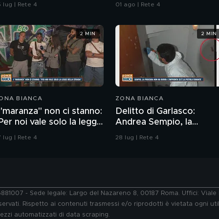
ell'ordine
 lug | Rete 4
01 ago | Rete 4
2 MIN
2 MIN
ONA BIANCA
ZONA BIANCA
 "maranza" non ci stanno:
Delitto di Garlasco:
Per noi vale solo la legge
Andrea Sempio, la
ella strada"
Procura di Pavia non ha
 lug | Rete 4
28 lug | Rete 4
dubbi: l'impronta 33 è la
pistola fumante
76881007 - Sede legale: Largo del Nazareno 8, 00187 Roma. Uffici: Vial
ervati. Rispetto ai contenuti trasmessi e/o riprodotti è vietata ogni uti
 mezzi automatizzati di data scraping.