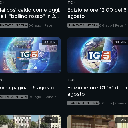
G4
TG4
ai così caldo come oggi,
Edizione ore 12.00 del 6
'è il "bollino rosso" in 27
agosto
ittà
06 ago | Rete 4
06 ago | Rete 4
UNTATA INTERA
PUNTATA INTERA
67 MIN
35 MIN
G5
TG5
rima pagina - 6 agosto
Edizione ore 01.00 del 5
agosto
06 ago | Canale 5
UNTATA INTERA
06 ago | Canale
PUNTATA INTERA
3 MIN
3 MIN