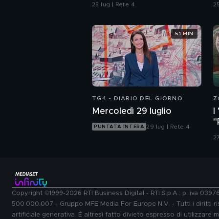
d
25 lug | Rete 4
25
51 MIN
TG4 - DIARIO DEL GIORNO
Z
Mercoledì 29 luglio
I
"
29 lug | Rete 4
PUNTATA INTERA
d
27
Copyright ©1999-2026 RTI Business Digital - RTI S.p.A.: p. iva 039
500.000.007 - Gruppo MFE Media For Europe N.V. - Tutti i diritti ris
artificiale generativa. È altresì fatto divieto espresso di utilizzare