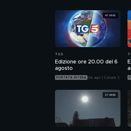
41 MIN
TG5
T
Edizione ore 20.00 del 6
E
agosto
a
06 ago | Canale 5
PUNTATA INTERA
P
31 MIN