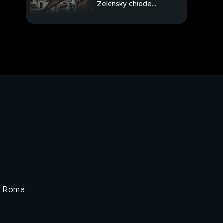
Zelensky chiede
troppo?
Bollette del gas giù da
febbraio
I 100 giorni di Meloni
ora il voto regionale
di Roma