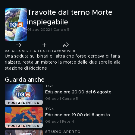
Travolte dal terno Morte
inspiegabile
01 ago 2022 | Canale 5
VAI ALLA SERIE
LA TUA LISTA
CONDIVIDI
Una seduta sui binari e l'altra che forse cercava di farla
rialzare, resta un mistero la morte delle due sorelle alla
stazione di Riccione
Guarda anche
TG5
Edizione ore 20.00 del 6 agosto
06 ago | Canale 5
PUNTATA INTERA
TG4
Edizione ore 19.00 del 6 agosto
06 ago | Rete 4
PUNTATA INTERA
STUDIO APERTO