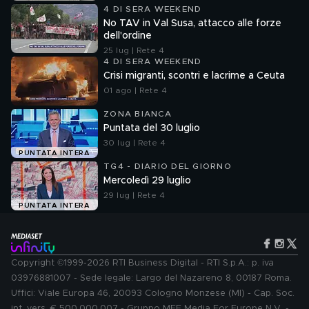
4 DI SERA WEEKEND
No TAV in Val Susa, attacco alle forze
dell'ordine
25 lug | Rete 4
4 DI SERA WEEKEND
Crisi migranti, scontri e lacrime a Ceuta
01 ago | Rete 4
ZONA BIANCA
Puntata del 30 luglio
30 lug | Rete 4
PUNTATA INTERA
TG4 - DIARIO DEL GIORNO
Mercoledì 29 luglio
29 lug | Rete 4
PUNTATA INTERA
Copyright ©1999-2026 RTI Business Digital - RTI S.p.A.: p. iva
03976881007 - Sede legale: Largo del Nazareno 8, 00187 Roma.
Uffici: Viale Europa 46, 20093 Cologno Monzese (MI) - Cap. Soc.
int. vers. € 500.000.007 - Gruppo MFE Media For Europe N.V. -