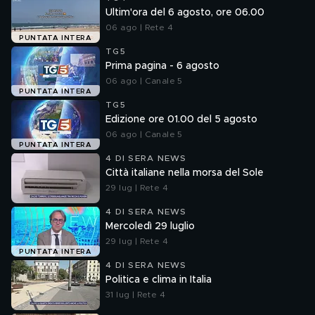
Ultim'ora del 6 agosto, ore 06.00
06 ago | Rete 4
PUNTATA INTERA
TG5
Prima pagina - 6 agosto
06 ago | Canale 5
PUNTATA INTERA
TG5
Edizione ore 01.00 del 5 agosto
06 ago | Canale 5
PUNTATA INTERA
4 DI SERA NEWS
Città italiane nella morsa del Sole
29 lug | Rete 4
4 DI SERA NEWS
Mercoledì 29 luglio
29 lug | Rete 4
PUNTATA INTERA
4 DI SERA NEWS
Politica e clima in Italia
31 lug | Rete 4