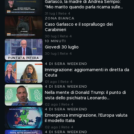
Garlasco, la madre di Andrea Sempio:
"Mio marito quando parla ricama sulle
cose"
31 lug | Rete 4
ZONA BIANCA
Caso Garlasco e il sopralluogo dei
Carabinieri
30 lug | Rete 4
10 MINUTI
Giovedì 30 luglio
30 lug | Rete 4
PUNTATA INTERA
4 DI SERA WEEKEND
Immigrazione: aggiornamenti in diretta da
Ceuta
01 ago | Rete 4
4 DI SERA WEEKEND
Nella mente di Donald Trump: il punto di
vista dello psichiatra Leonardo
Mendolicchio
02 ago | Rete 4
4 DI SERA WEEKEND
Emergenza immigrazione, l'Europa valuta
il modello Italia
02 ago | Rete 4
4 DI SERA WEEKEND