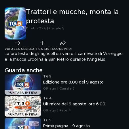
Trattori e mucche, monta la
protesta
11 feb 2024 | Canale 5
VAI ALLA SERIE
LA TUA LISTA
CONDIVIDI
La protesta degli agricoltori verso il carnevale di Viareggio
e la mucca Ercolina a San Pietro durante l'Angelus.
Guarda anche
TG5
Edizione ore 8.00 del 9 agosto
09 ago | Canale 5
PUNTATA INTERA
TG4
Ultim'ora del 9 agosto, ore 6.00
09 ago | Rete 4
PUNTATA INTERA
TG5
Prima pagina - 9 agosto