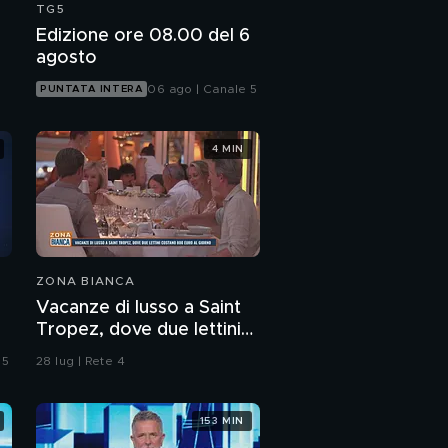
TG5
Edizione ore 08.00 del 6
agosto
06 ago | Canale 5
PUNTATA INTERA
4 MIN
ZONA BIANCA
Vacanze di lusso a Saint
Tropez, dove due lettini
costano 800 euro al
 5
28 lug | Rete 4
giorno
153 MIN