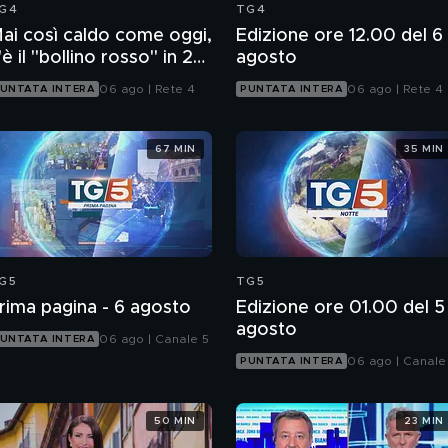
G4
TG4
ai così caldo come oggi,
Edizione ore 12.00 del 6
'è il "bollino rosso" in 27
agosto
ittà
06 ago | Rete 4
06 ago | Rete 4
UNTATA INTERA
PUNTATA INTERA
67 MIN
35 MIN
G5
TG5
rima pagina - 6 agosto
Edizione ore 01.00 del 5
agosto
06 ago | Canale 5
UNTATA INTERA
06 ago | Canale
PUNTATA INTERA
50 MIN
23 MIN