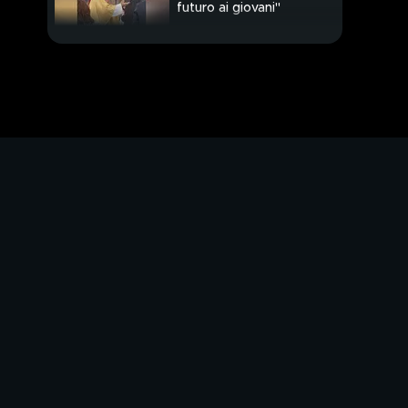
futuro ai giovani"
Meloni-Trump: "Pronti
a lavorare insieme"