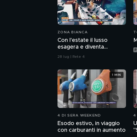
ZONA BIANCA
T
Con l'estate il lusso
M
esagera e diventa
P
"cafone"
28 lug | Rete 4
1 MIN
4 DI SERA WEEKEND
4
Esodo estivo, in viaggio
U
con carburanti in aumento
"