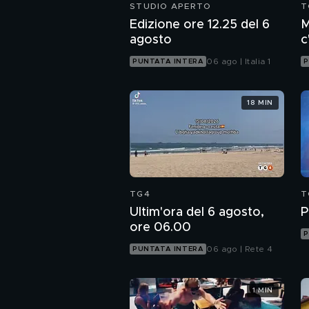
STUDIO APERTO
T
Edizione ore 12.25 del 6
M
agosto
c
c
06 ago | Italia 1
PUNTATA INTERA
P
18 MIN
TG4
T
Ultim'ora del 6 agosto,
P
ore 06.00
P
06 ago | Rete 4
PUNTATA INTERA
1 MIN