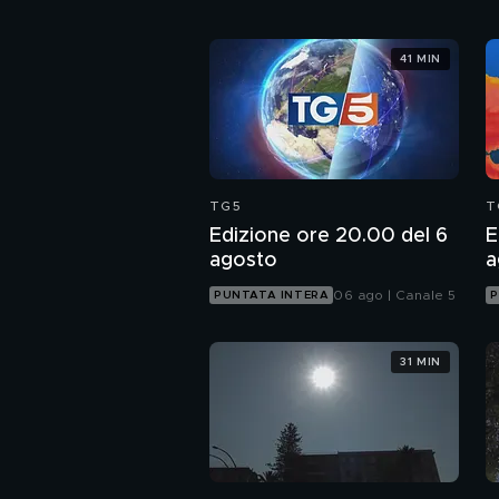
41 MIN
TG5
T
Edizione ore 20.00 del 6
E
agosto
a
06 ago | Canale 5
PUNTATA INTERA
P
31 MIN