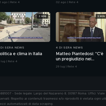
lle armi"
2 ago | Rete 4
02 ago | Rete 4
3 MIN
3 MIN
 DI SERA NEWS
4 DI SERA NEWS
olitica e clima in Italia
Matteo Piantedosi: "C'è
un pregiudizio nei
 lug | Rete 4
confronti della polizia"
29 lug | Rete 4
76881007 - Sede legale: Largo del Nazareno 8, 00187 Roma. Uffici: Vial
ervati. Rispetto ai contenuti trasmessi e/o riprodotti è vietata ogni uti
 mezzi automatizzati di data scraping.