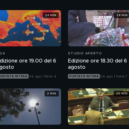
34 MIN
24 MIN
G4
STUDIO APERTO
dizione ore 19.00 del 6
Edizione ore 18.30 del 6
gosto
agosto
06 ago | Rete 4
06 ago | Italia 1
UNTATA INTERA
PUNTATA INTERA
2 MIN
25 MIN