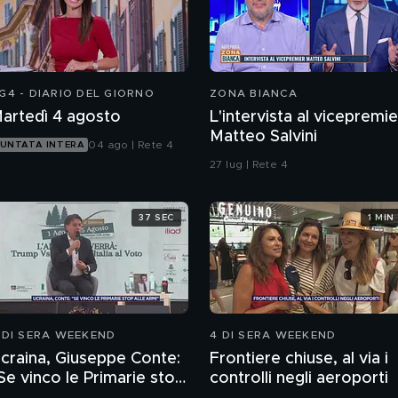
G4 - DIARIO DEL GIORNO
ZONA BIANCA
artedì 4 agosto
L'intervista al vicepremie
Matteo Salvini
04 ago | Rete 4
UNTATA INTERA
27 lug | Rete 4
37 SEC
1 MIN
 DI SERA WEEKEND
4 DI SERA WEEKEND
craina, Giuseppe Conte:
Frontiere chiuse, al via i
Se vinco le Primarie stop
controlli negli aeroporti