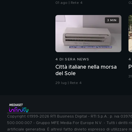
a
01 ago | Rete 4
0
3 MIN
4 DI SERA NEWS
4
Città italiane nella morsa
P
del Sole
31
29 lug | Rete 4
Copyright ©1999-2026 RTI Business Digital - RTI S.p.A.: p. iva 039
500.000.007 - Gruppo MFE Media For Europe N.V. - Tutti i diritti ris
artificiale generativa. È altresì fatto divieto espresso di utilizzare