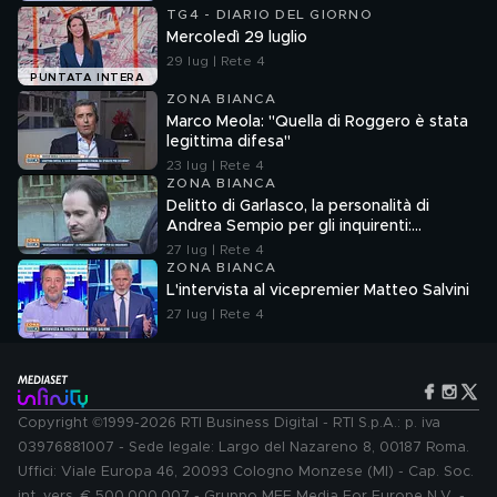
TG4 - DIARIO DEL GIORNO
Mercoledì 29 luglio
29 lug | Rete 4
PUNTATA INTERA
ZONA BIANCA
Marco Meola: "Quella di Roggero è stata
legittima difesa"
23 lug | Rete 4
ZONA BIANCA
Delitto di Garlasco, la personalità di
Andrea Sempio per gli inquirenti:
"Ossessionato e bugiardo"
27 lug | Rete 4
ZONA BIANCA
L'intervista al vicepremier Matteo Salvini
27 lug | Rete 4
Copyright ©1999-2026 RTI Business Digital - RTI S.p.A.: p. iva
03976881007 - Sede legale: Largo del Nazareno 8, 00187 Roma.
Uffici: Viale Europa 46, 20093 Cologno Monzese (MI) - Cap. Soc.
int. vers. € 500.000.007 - Gruppo MFE Media For Europe N.V. -