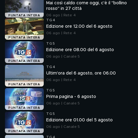
Mai così caldo come oggi, c'è il "bollino
rosso" in 27 città
06 ago | Rete 4
PUNTATA INTERA
TG4
Edizione ore 12.00 del 6 agosto
06 ago | Rete 4
PUNTATA INTERA
TG5
Edizione ore 08.00 del 6 agosto
06 ago | Canale 5
PUNTATA INTERA
TG4
Ultim'ora del 6 agosto, ore 06.00
06 ago | Rete 4
PUNTATA INTERA
TG5
Prima pagina - 6 agosto
06 ago | Canale 5
PUNTATA INTERA
TG5
Edizione ore 01.00 del 5 agosto
06 ago | Canale 5
PUNTATA INTERA
TG4