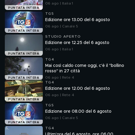
06 ago | Italia 1
PUNTATA INTERA
TG5
Edizione ore 13.00 del 6 agosto
06 ago | Canale 5
PUNTATA INTERA
STUDIO APERTO
Edizione ore 12.25 del 6 agosto
06 ago | Italia 1
PUNTATA INTERA
TG4
Mai così caldo come oggi, c'è il "bollino
rosso" in 27 città
06 ago | Rete 4
PUNTATA INTERA
TG4
Edizione ore 12.00 del 6 agosto
06 ago | Rete 4
PUNTATA INTERA
TG5
Edizione ore 08.00 del 6 agosto
06 ago | Canale 5
PUNTATA INTERA
TG4
Ultim'ora del 6 agosto, ore 06.00