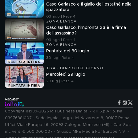
Caso Garlasco e il giallo dell'estathè nella
spazzatura
03 ago | Rete 4
ZONA BIANCA
Caso Garlasco, l'impronta 33 è la firma
dell'assassino?
03 ago | Rete 4
ZONA BIANCA
Puntata del 30 luglio
30 lug | Rete 4
PUNTATA INTERA
TG4 - DIARIO DEL GIORNO
Mercoledì 29 luglio
29 lug | Rete 4
PUNTATA INTERA
Copyright ©1999-2026 RTI Business Digital - RTI S.p.A.: p. iva
03976881007 - Sede legale: Largo del Nazareno 8, 00187 Roma.
Uffici: Viale Europa 46, 20093 Cologno Monzese (MI) - Cap. Soc.
int. vers. € 500.000.007 - Gruppo MFE Media For Europe N.V. -