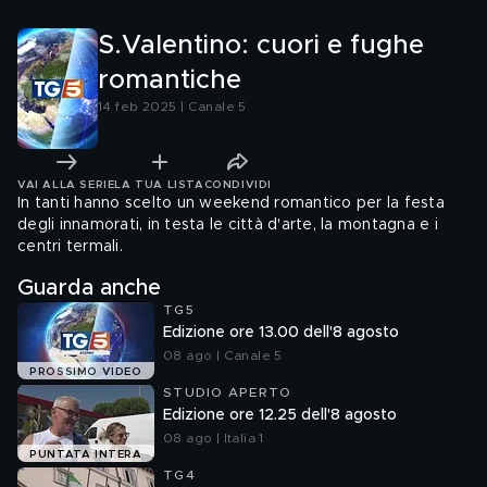
S.Valentino: cuori e fughe
romantiche
14 feb 2025 | Canale 5
VAI ALLA SERIE
LA TUA LISTA
CONDIVIDI
In tanti hanno scelto un weekend romantico per la festa
degli innamorati, in testa le città d'arte, la montagna e i
centri termali.
Guarda anche
TG5
Edizione ore 13.00 dell'8 agosto
08 ago | Canale 5
PROSSIMO VIDEO
STUDIO APERTO
Edizione ore 12.25 dell'8 agosto
08 ago | Italia 1
PUNTATA INTERA
TG4