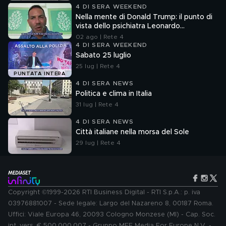
4 DI SERA WEEKEND
Nella mente di Donald Trump: il punto di
vista dello psichiatra Leonardo
Mendolicchio
02 ago | Rete 4
4 DI SERA WEEKEND
Sabato 25 luglio
25 lug | Rete 4
PUNTATA INTERA
4 DI SERA NEWS
Politica e clima in Italia
31 lug | Rete 4
4 DI SERA NEWS
Città italiane nella morsa del Sole
29 lug | Rete 4
Copyright ©1999-2026 RTI Business Digital - RTI S.p.A.: p. iva
03976881007 - Sede legale: Largo del Nazareno 8, 00187 Roma.
Uffici: Viale Europa 46, 20093 Cologno Monzese (MI) - Cap. Soc.
int. vers. € 500.000.007 - Gruppo MFE Media For Europe N.V. -