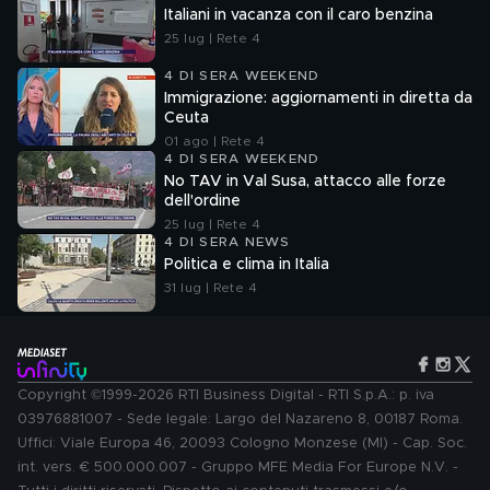
Italiani in vacanza con il caro benzina
25 lug | Rete 4
4 DI SERA WEEKEND
Immigrazione: aggiornamenti in diretta da
Ceuta
01 ago | Rete 4
4 DI SERA WEEKEND
No TAV in Val Susa, attacco alle forze
dell'ordine
25 lug | Rete 4
4 DI SERA NEWS
Politica e clima in Italia
31 lug | Rete 4
Copyright ©1999-2026 RTI Business Digital - RTI S.p.A.: p. iva
03976881007 - Sede legale: Largo del Nazareno 8, 00187 Roma.
Uffici: Viale Europa 46, 20093 Cologno Monzese (MI) - Cap. Soc.
int. vers. € 500.000.007 - Gruppo MFE Media For Europe N.V. -