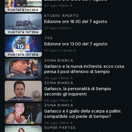
07 ago | Rete 4
PUNTATA INTERA
STUDIO APERTO
Edizione ore 18.30 del 7 agosto
07 ago | Italia 1
PUNTATA INTERA
TG5
Edizione ore 13.00 del 7 agosto
07 ago | Canale 5
PUNTATA INTERA
ZONA BIANCA
Garlasco e la nuova inchiesta: ecco cosa
pensa il pool difensivo di Sempio
06 ago | Rete 4
ZONA BIANCA
Garlasco, la personalità di Sempio
secondo gli inquirenti
06 ago | Rete 4
ZONA BIANCA
Garlasco e il giallo della scarpa a pallini:
compatibile col piede di Sempio?
06 ago | Rete 4
SUPER PARTES