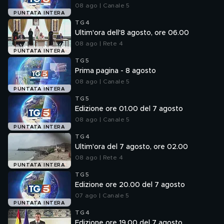
08 ago | Canale 5
PUNTATA INTERA
TG4
Ultim'ora dell'8 agosto, ore 06.00
08 ago | Rete 4
PUNTATA INTERA
TG5
Prima pagina - 8 agosto
08 ago | Canale 5
PUNTATA INTERA
TG5
Edizione ore 01.00 del 7 agosto
08 ago | Canale 5
PUNTATA INTERA
TG4
Ultim'ora del 7 agosto, ore 02.00
08 ago | Rete 4
PUNTATA INTERA
TG5
Edizione ore 20.00 del 7 agosto
07 ago | Canale 5
PUNTATA INTERA
TG4
Edizione ore 19.00 del 7 agosto