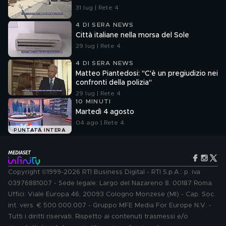
31 lug | Rete 4
4 DI SERA NEWS
Città italiane nella morsa del Sole
29 lug | Rete 4
4 DI SERA NEWS
Matteo Piantedosi: "C'è un pregiudizio nei
confronti della polizia"
29 lug | Rete 4
10 MINUTI
Martedì 4 agosto
04 ago | Rete 4
PUNTATA INTERA
Copyright ©1999-2026 RTI Business Digital - RTI S.p.A.: p. iva
03976881007 - Sede legale: Largo del Nazareno 8, 00187 Roma.
Uffici: Viale Europa 46, 20093 Cologno Monzese (MI) - Cap. Soc.
int. vers. € 500.000.007 - Gruppo MFE Media For Europe N.V. -
Tutti i diritti riservati. Rispetto ai contenuti trasmessi e/o