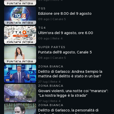
PUNTATA INTERA
TG5
Edizione ore 8.00 del 9 agosto
09 ago | Canale 5
PUNTATA INTERA
TG4
Ultim'ora del 9 agosto, ore 6.00
09 ago | Rete 4
PUNTATA INTERA
SUPER PARTES
Puntata dell'8 agosto, Canale 5
08 ago | Canale 5
PUNTATA INTERA
ZONA BIANCA
Delitto di Garlasco: Andrea Sempio la
mattina del delitto è stato in un bar?
27 lug | Rete 4
ZONA BIANCA
Giovani violenti, una notte coi "maranza":
"La nostra legge è la strada"
27 lug | Rete 4
ZONA BIANCA
Delitto di Garlasco, la personalità di