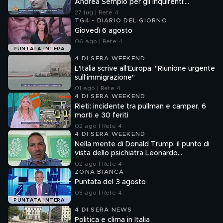
Andrea Sempio per gli inquirenti:
"Ossessionato e bugiardo"
27 lug | Rete 4
TG4 - DIARIO DEL GIORNO
Giovedì 6 agosto
06 ago | Rete 4
PUNTATA INTERA
4 DI SERA WEEKEND
L'Italia scrive all'Europa: "Riunione urgente
sull'immigrazione"
01 ago | Rete 4
4 DI SERA WEEKEND
Rieti: incidente tra pullman e camper, 6
morti e 30 feriti
02 ago | Rete 4
4 DI SERA WEEKEND
Nella mente di Donald Trump: il punto di
vista dello psichiatra Leonardo
Mendolicchio
02 ago | Rete 4
ZONA BIANCA
Puntata del 3 agosto
03 ago | Rete 4
PUNTATA INTERA
4 DI SERA NEWS
Politica e clima in Italia