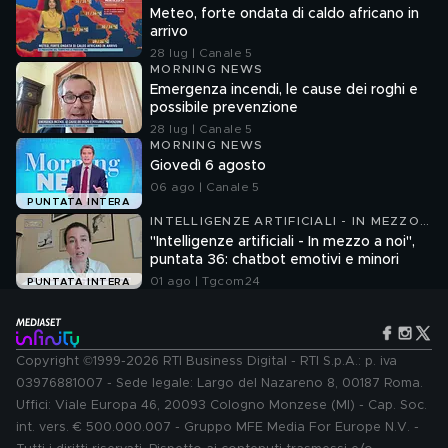
Meteo, forte ondata di caldo africano in
arrivo
28 lug | Canale 5
MORNING NEWS
Emergenza incendi, le cause dei roghi e
possibile prevenzione
28 lug | Canale 5
MORNING NEWS
Giovedì 6 agosto
06 ago | Canale 5
PUNTATA INTERA
INTELLIGENZE ARTIFICIALI - IN MEZZO
A NOI
"Intelligenze artificiali - In mezzo a noi",
puntata 36: chatbot emotivi e minori
01 ago | Tgcom24
PUNTATA INTERA
Copyright ©1999-2026 RTI Business Digital - RTI S.p.A.: p. iva
03976881007 - Sede legale: Largo del Nazareno 8, 00187 Roma.
Uffici: Viale Europa 46, 20093 Cologno Monzese (MI) - Cap. Soc.
int. vers. € 500.000.007 - Gruppo MFE Media For Europe N.V. -