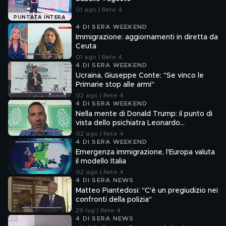
01 ago | Rete 4
PUNTATA INTERA
4 DI SERA WEEKEND
Immigrazione: aggiornamenti in diretta da
Ceuta
01 ago | Rete 4
4 DI SERA WEEKEND
Ucraina, Giuseppe Conte: "Se vinco le
Primarie stop alle armi"
02 ago | Rete 4
4 DI SERA WEEKEND
Nella mente di Donald Trump: il punto di
vista dello psichiatra Leonardo
Mendolicchio
02 ago | Rete 4
4 DI SERA WEEKEND
Emergenza immigrazione, l'Europa valuta
il modello Italia
02 ago | Rete 4
4 DI SERA NEWS
Matteo Piantedosi: "C'è un pregiudizio nei
confronti della polizia"
29 lug | Rete 4
4 DI SERA NEWS