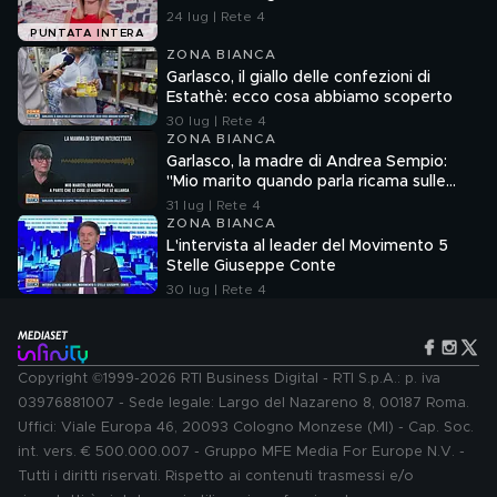
24 lug | Rete 4
PUNTATA INTERA
ZONA BIANCA
Garlasco, il giallo delle confezioni di
Estathè: ecco cosa abbiamo scoperto
30 lug | Rete 4
ZONA BIANCA
Garlasco, la madre di Andrea Sempio:
"Mio marito quando parla ricama sulle
cose"
31 lug | Rete 4
ZONA BIANCA
L'intervista al leader del Movimento 5
Stelle Giuseppe Conte
30 lug | Rete 4
Copyright ©1999-2026 RTI Business Digital - RTI S.p.A.: p. iva
03976881007 - Sede legale: Largo del Nazareno 8, 00187 Roma.
Uffici: Viale Europa 46, 20093 Cologno Monzese (MI) - Cap. Soc.
int. vers. € 500.000.007 - Gruppo MFE Media For Europe N.V. -
Tutti i diritti riservati. Rispetto ai contenuti trasmessi e/o