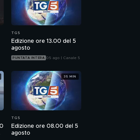
TG5
Edizione ore 13.00 del 5
agosto
05 ago | Canale 5
PUNTATA INTERA
35 MIN
TG5
00
Edizione ore 08.00 del 5
o
agosto