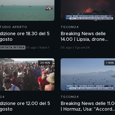
TUDIO APERTO
TGCOM24
dizione ore 18.30 del 5
Breaking News delle
gosto
14.00 | Lipsia, drone
esplosivo vicino aereo
05 ago | Italia 1
05 ago | Tgcom24
UNTATA INTERA
ucraino
24 MIN
1 MIN
G4
TGCOM24
dizione ore 12.00 del 5
Breaking News delle 11.
gosto
| Hormuz, Usa: "Accord