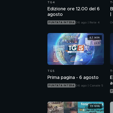
TG4
T
Edizione ore 12.00 del 6
B
agosto
|
U
06 ago | Rete 4
0
PUNTATA INTERA
67 MIN
TG5
T
Prima pagina - 6 agosto
E
a
06 ago | Canale 5
PUNTATA INTERA
P
33 MIN