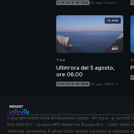
05 ago | Italia 1
PUNTATA INTERA
P
19 MIN
TG4
T
Ultim'ora del 5 agosto,
P
ore 06.00
P
05 ago | Rete 4
PUNTATA INTERA
Copyright ©1999-2026 RTI Business Digital - RTI S.p.A.: p. iva 039
500.000.007 - Gruppo MFE Media For Europe N.V. - Tutti i diritti ris
artificiale generativa. È altresì fatto divieto espresso di utilizzare