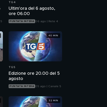
TG4
6
Ultim'ora del 6 agosto,
ore 06.00
 5
06 ago | Rete 4
PUNTATA INTERA
40 MIN
TG5
Edizione ore 20.00 del 5
agosto
05 ago | Canale 5
PUNTATA INTERA
32 MIN