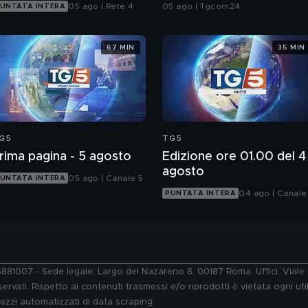
atteso l'annuncio"
05 ago | Rete 4
05 ago | Tgcom24
UNTATA INTERA
67 MIN
35 MIN
G5
TG5
rima pagina - 5 agosto
Edizione ore 01.00 del 4
agosto
05 ago | Canale 5
UNTATA INTERA
04 ago | Canale
PUNTATA INTERA
76881007 - Sede legale: Largo del Nazareno 8, 00187 Roma. Uffici: Vial
ervati. Rispetto ai contenuti trasmessi e/o riprodotti è vietata ogni uti
 mezzi automatizzati di data scraping.