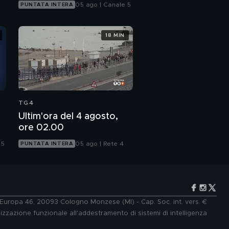
05 ago | Canale 5
PUNTATA INTERA
18 MIN
TG4
Ultim'ora del 4 agosto,
ore 02.00
 5
05 ago | Rete 4
PUNTATA INTERA
e Europa 46, 20093 Cologno Monzese (MI) - Cap. Soc. int. vers. €
lizzazione funzionale all'addestramento di sistemi di intelligenza