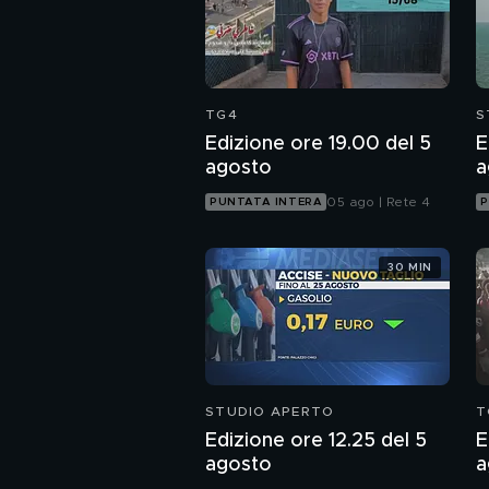
TG4
S
Edizione ore 19.00 del 5
E
agosto
a
05 ago | Rete 4
PUNTATA INTERA
P
30 MIN
STUDIO APERTO
T
Edizione ore 12.25 del 5
E
agosto
a