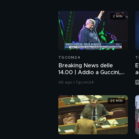
2 MIN
TGCOM24
T
Breaking News delle
E
14.00 | Addio a Guccini,
a
poeta in musica
06 ago | Tgcom24
P
25 MIN