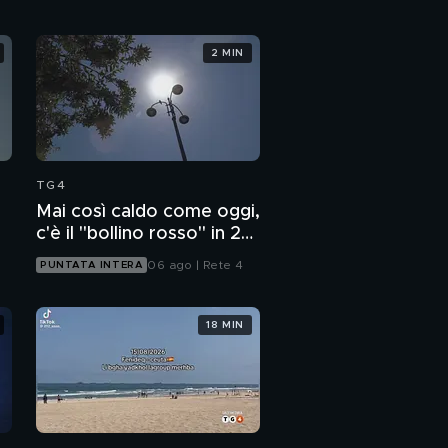
2 MIN
TG4
Mai così caldo come oggi,
c'è il "bollino rosso" in 27
città
06 ago | Rete 4
PUNTATA INTERA
18 MIN