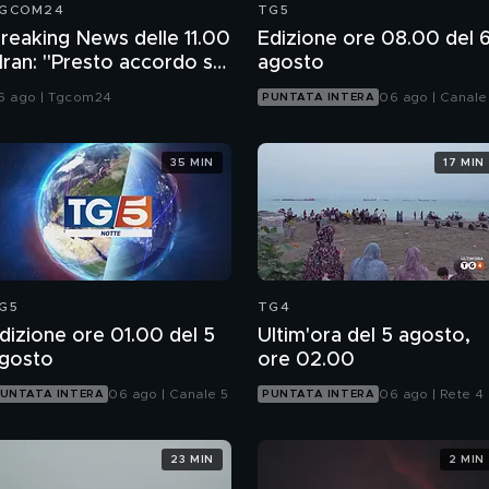
GCOM24
TG5
reaking News delle 11.00
Edizione ore 08.00 del 
 Iran: "Presto accordo se
agosto
sa non ci sabotano"
6 ago | Tgcom24
06 ago | Canale
PUNTATA INTERA
35 MIN
17 MIN
G5
TG4
dizione ore 01.00 del 5
Ultim'ora del 5 agosto,
gosto
ore 02.00
06 ago | Canale 5
06 ago | Rete 4
UNTATA INTERA
PUNTATA INTERA
23 MIN
2 MIN