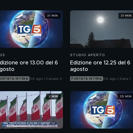
31 MIN
31 MIN
G5
STUDIO APERTO
dizione ore 13.00 del 6
Edizione ore 12.25 del 6
gosto
agosto
06 ago | Canale 5
06 ago | Italia 1
UNTATA INTERA
PUNTATA INTERA
2 MIN
35 MIN