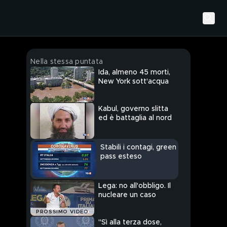
Nella stessa puntata
Ida, almeno 45 morti,
New York sott'acqua
Kabul, governo slitta
ed è battaglia al nord
Stabili i contagi, green
pass esteso
Lega: no all'obbligo. Il
nucleare un caso
PROSSIMO VIDEO
"Sì alla terza dose,