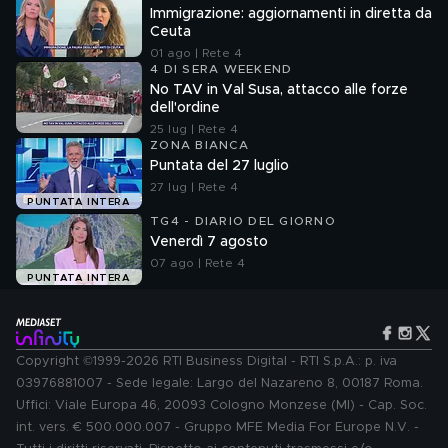
Immigrazione: aggiornamenti in diretta da
Ceuta
01 ago | Rete 4
4 DI SERA WEEKEND
No TAV in Val Susa, attacco alle forze
dell'ordine
25 lug | Rete 4
ZONA BIANCA
Puntata del 27 luglio
27 lug | Rete 4
PUNTATA INTERA
TG4 - DIARIO DEL GIORNO
Venerdì 7 agosto
07 ago | Rete 4
PUNTATA INTERA
Copyright ©1999-2026 RTI Business Digital - RTI S.p.A.: p. iva
03976881007 - Sede legale: Largo del Nazareno 8, 00187 Roma.
Uffici: Viale Europa 46, 20093 Cologno Monzese (MI) - Cap. Soc.
int. vers. € 500.000.007 - Gruppo MFE Media For Europe N.V. -