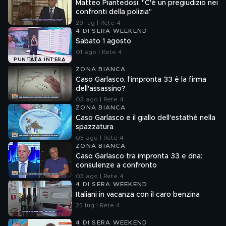
Matteo Piantedosi: "C'è un pregiudizio nei
confronti della polizia"
29 lug | Rete 4
4 DI SERA WEEKEND
Sabato 1 agosto
01 ago | Rete 4
PUNTATA INTERA
ZONA BIANCA
Caso Garlasco, l'impronta 33 è la firma
dell'assassino?
03 ago | Rete 4
ZONA BIANCA
Caso Garlasco e il giallo dell'estathè nella
spazzatura
03 ago | Rete 4
ZONA BIANCA
Caso Garlasco tra impronta 33 e dna:
consulenze a confronto
03 ago | Rete 4
4 DI SERA WEEKEND
Italiani in vacanza con il caro benzina
25 lug | Rete 4
4 DI SERA WEEKEND