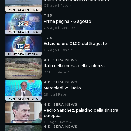
06 ago | Rete 4
PUNTATA INTERA
TG5
Prima pagina - 6 agosto
06 ago | Canale 5
PUNTATA INTERA
TG5
Edizione ore 01.00 del 5 agosto
06 ago | Canale 5
PUNTATA INTERA
4 DI SERA NEWS
Italia nella morsa della violenza
27 lug | Rete 4
4 DI SERA NEWS
Mercoledì 29 luglio
29 lug | Rete 4
PUNTATA INTERA
4 DI SERA NEWS
Pedro Sanchez, paladino della sinistra
europea
03 ago | Rete 4
4 DI SERA NEWS