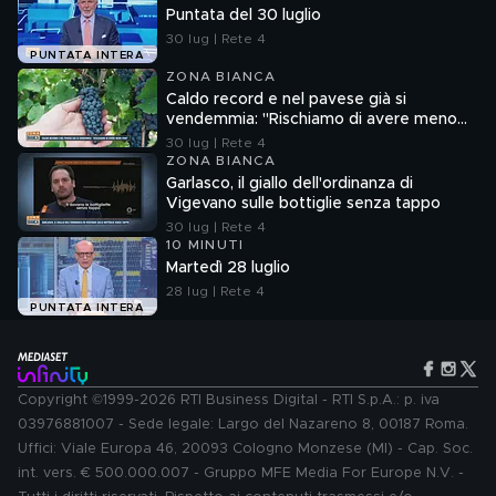
Puntata del 30 luglio
30 lug | Rete 4
PUNTATA INTERA
ZONA BIANCA
Caldo record e nel pavese già si
vendemmia: "Rischiamo di avere meno
vino"
30 lug | Rete 4
ZONA BIANCA
Garlasco, il giallo dell'ordinanza di
Vigevano sulle bottiglie senza tappo
30 lug | Rete 4
10 MINUTI
Martedì 28 luglio
28 lug | Rete 4
PUNTATA INTERA
Copyright ©1999-2026 RTI Business Digital - RTI S.p.A.: p. iva
03976881007 - Sede legale: Largo del Nazareno 8, 00187 Roma.
Uffici: Viale Europa 46, 20093 Cologno Monzese (MI) - Cap. Soc.
int. vers. € 500.000.007 - Gruppo MFE Media For Europe N.V. -