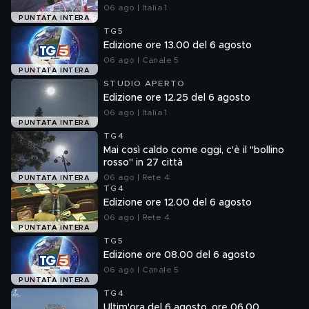
06 ago | Italia 1
PUNTATA INTERA
TG5
Edizione ore 13.00 del 6 agosto
06 ago | Canale 5
PUNTATA INTERA
STUDIO APERTO
Edizione ore 12.25 del 6 agosto
06 ago | Italia 1
PUNTATA INTERA
TG4
Mai così caldo come oggi, c'è il "bollino
rosso" in 27 città
06 ago | Rete 4
PUNTATA INTERA
TG4
Edizione ore 12.00 del 6 agosto
06 ago | Rete 4
PUNTATA INTERA
TG5
Edizione ore 08.00 del 6 agosto
06 ago | Canale 5
PUNTATA INTERA
TG4
Ultim'ora del 6 agosto, ore 06.00