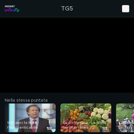
TG5
Nella stessa puntata
100 anni fa Mike
Gusto di Vino - La dieta
Calcio: 
l'indimenticabile
mediterranea
Leclerc