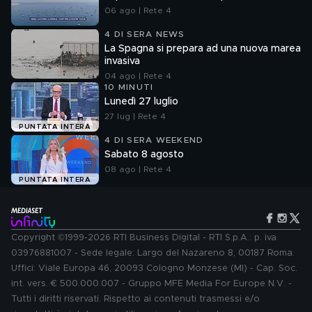
06 ago | Rete 4
4 DI SERA NEWS
La Spagna si prepara ad una nuova marea
invasiva
04 ago | Rete 4
10 MINUTI
Lunedì 27 luglio
27 lug | Rete 4
PUNTATA INTERA
4 DI SERA WEEKEND
Sabato 8 agosto
08 ago | Rete 4
PUNTATA INTERA
Copyright ©1999-2026 RTI Business Digital - RTI S.p.A.: p. iva
03976881007 - Sede legale: Largo del Nazareno 8, 00187 Roma.
Uffici: Viale Europa 46, 20093 Cologno Monzese (MI) - Cap. Soc.
int. vers. € 500.000.007 - Gruppo MFE Media For Europe N.V. -
Tutti i diritti riservati. Rispetto ai contenuti trasmessi e/o