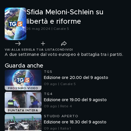
Sfida Meloni-Schlein su
libertà e riforme
26 mag 2024 | Canale 5
VAI ALLA SERIE
LA TUA LISTA
CONDIVIDI
A due settimane dal voto europeo è battaglia tra i partiti.
Guarda anche
TG5
Edizione ore 20.00 del 9 agosto
09 ago | Canale 5
PROSSIMO VIDEO
TG4
Edizione ore 19.00 del 9 agosto
09 ago | Rete 4
PUNTATA INTERA
STUDIO APERTO
Edizione ore 18.30 del 9 agosto
09 ago | Italia 1