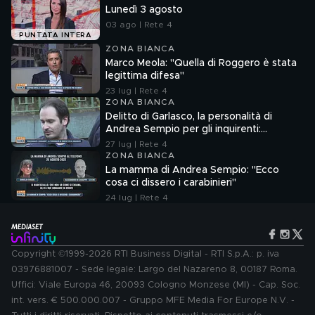
Lunedì 3 agosto
03 ago | Rete 4
PUNTATA INTERA
ZONA BIANCA
Marco Meola: "Quella di Roggero è stata
legittima difesa"
23 lug | Rete 4
ZONA BIANCA
Delitto di Garlasco, la personalità di
Andrea Sempio per gli inquirenti:
"Ossessionato e bugiardo"
27 lug | Rete 4
ZONA BIANCA
La mamma di Andrea Sempio: "Ecco
cosa ci dissero i carabinieri"
24 lug | Rete 4
Copyright ©1999-2026 RTI Business Digital - RTI S.p.A.: p. iva
03976881007 - Sede legale: Largo del Nazareno 8, 00187 Roma.
Uffici: Viale Europa 46, 20093 Cologno Monzese (MI) - Cap. Soc.
int. vers. € 500.000.007 - Gruppo MFE Media For Europe N.V. -