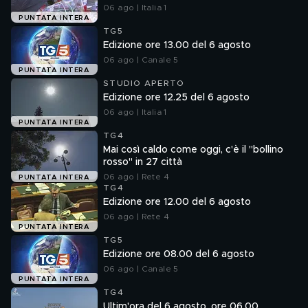
06 ago | Italia 1
PUNTATA INTERA
TG5
Edizione ore 13.00 del 6 agosto
06 ago | Canale 5
PUNTATA INTERA
STUDIO APERTO
Edizione ore 12.25 del 6 agosto
06 ago | Italia 1
PUNTATA INTERA
TG4
Mai così caldo come oggi, c'è il "bollino
rosso" in 27 città
06 ago | Rete 4
PUNTATA INTERA
TG4
Edizione ore 12.00 del 6 agosto
06 ago | Rete 4
PUNTATA INTERA
TG5
Edizione ore 08.00 del 6 agosto
06 ago | Canale 5
PUNTATA INTERA
TG4
Ultim'ora del 6 agosto, ore 06.00