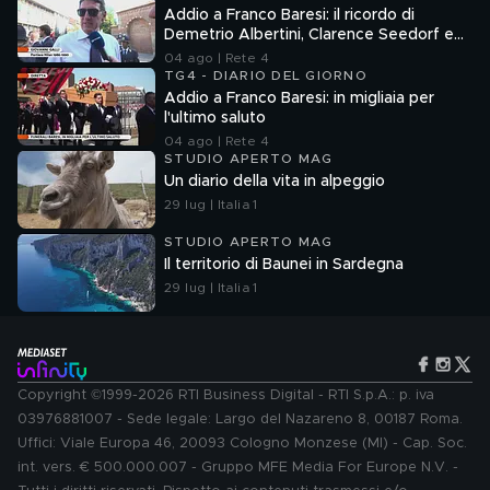
Addio a Franco Baresi: il ricordo di
Demetrio Albertini, Clarence Seedorf e
Giovanni Galli
04 ago | Rete 4
TG4 - DIARIO DEL GIORNO
Addio a Franco Baresi: in migliaia per
l'ultimo saluto
04 ago | Rete 4
STUDIO APERTO MAG
Un diario della vita in alpeggio
29 lug | Italia 1
STUDIO APERTO MAG
Il territorio di Baunei in Sardegna
29 lug | Italia 1
Copyright ©1999-2026 RTI Business Digital - RTI S.p.A.: p. iva
03976881007 - Sede legale: Largo del Nazareno 8, 00187 Roma.
Uffici: Viale Europa 46, 20093 Cologno Monzese (MI) - Cap. Soc.
int. vers. € 500.000.007 - Gruppo MFE Media For Europe N.V. -