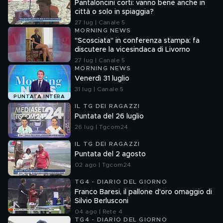
Pantaloncini corti: vanno bene anche in
città o solo in spiaggia?
27 lug | Canale 5
MORNING NEWS
"Scosciata" in conferenza stampa: fa
discutere la vicesindaca di Livorno
27 lug | Canale 5
MORNING NEWS
Venerdì 31 luglio
31 lug | Canale 5
PUNTATA INTERA
IL TG DEI RAGAZZI
Puntata del 26 luglio
26 lug | Tgcom24
IL TG DEI RAGAZZI
Puntata del 2 agosto
02 ago | Tgcom24
TG4 - DIARIO DEL GIORNO
Franco Baresi, il pallone d'oro omaggio di
Silvio Berlusconi
04 ago | Rete 4
TG4 - DIARIO DEL GIORNO