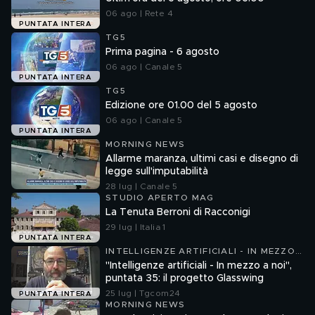
06 ago | Rete 4
PUNTATA INTERA
TG5
Prima pagina - 6 agosto
06 ago | Canale 5
PUNTATA INTERA
TG5
Edizione ore 01.00 del 5 agosto
06 ago | Canale 5
PUNTATA INTERA
MORNING NEWS
Allarme maranza, ultimi casi e disegno di
legge sull'imputabilità
28 lug | Canale 5
STUDIO APERTO MAG
La Tenuta Berroni di Racconigi
29 lug | Italia 1
PUNTATA INTERA
INTELLIGENZE ARTIFICIALI - IN MEZZO
A NOI
"Intelligenze artificiali - In mezzo a noi",
puntata 35: il progetto Glasswing
25 lug | Tgcom24
PUNTATA INTERA
MORNING NEWS