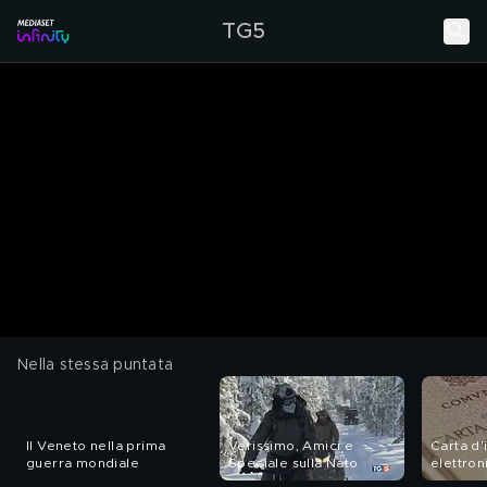
TG5
Nella stessa puntata
Il Veneto nella prima
Verissimo, Amici e
Carta d'
guerra mondiale
Speciale sulla Nato
elettron